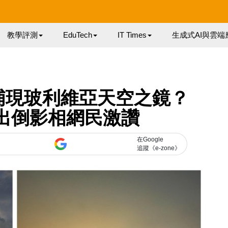
教學評測
EduTech
IT Times
生成式AI與雲端
埔現玻利維亞天空之鏡？
拍日出倒影相網民激讚
在Google
追蹤《e-zone》