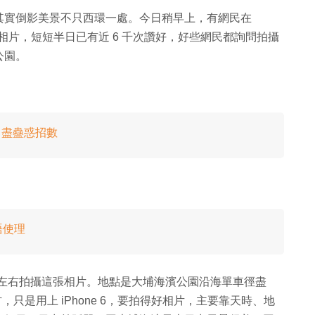
其實倒影美景不只西環一處。今日稍早上，有網民在
倒映美景相片，短短半日已有近 6 千次讚好，好些網民都詢問拍攝
公園。
出盡蠱惑招數
唔使理
上 7 時左右拍攝這張相片。地點是大埔海濱公園沿海單車徑盡
，只是用上 iPhone 6，要拍得好相片，主要靠天時、地