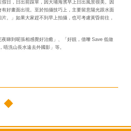
常在假日，日出前踩單，因大埔海濱早上日出風景很美。因
會有好畫面出現。至於拍攝技巧上，主要留意陽光跟水面
相片。」如果大家趕不到早上拍攝，也可考慮黃昏前往，
睇到呢張相感覺好治癒」、「好靚，借嚟 Save 低做
靚相，唔洗山長水遠去外國影」等。