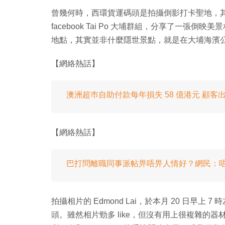
曾幾何時，西環貨運碼頭是拍攝倒影打卡聖地，
facebook Tai Po 大埔群組，分享了一張
地點，其實並非什麼隱世景點，就是在大埔海濱
【網絡熱話】
澳洲超巿自助付款每年損失 58 億港元 顧客
【網絡熱話】
巴打問離職同事派帖畀唔畀人情好？網民：
拍攝相片的 Edmond Lai，於本月 20 日早
頭。雖然相片勁多 like，但沒有用上很複雜的器材