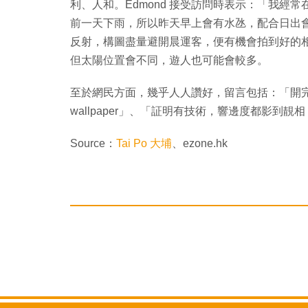
利、人和。Edmond 接受訪問時表示：「我經
前一天下雨，所以昨天早上會有水氹，配合日出
反射，構圖盡量避開晨運客，便有機會拍到好的
但太陽位置會不同，遊人也可能會較多。
至於網民方面，幾乎人人讚好，留言包括：「開完夜
wallpaper」、「証明有技術，響邊度都影到
Source：
Tai Po 大埔
、ezone.hk