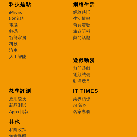
科技焦點
網絡生活
iPhone
網絡熱話
5G流動
生活情報
電腦
筍買着數
數碼
旅遊筍料
智能家居
熱門話題
科技
汽車
人工智能
遊戲動漫
熱門遊戲
電競裝備
動漫玩具
教學評測
IT TIMES
應用秘技
業界頭條
新品測試
AI 策略
Apps 情報
名家專欄
其他
私隱政策
免責聲明