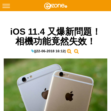
搜尋
iOS 11.4 又爆新問題！
Facebook
Instagram
相機功能竟然失效！
科技焦點
網絡生活
|
|
22-06-2018 16:12
|
遊戲動漫
教學評測
EduTech
IT Times
生成式AI與雲端應用
Enterprise Digital Transformation