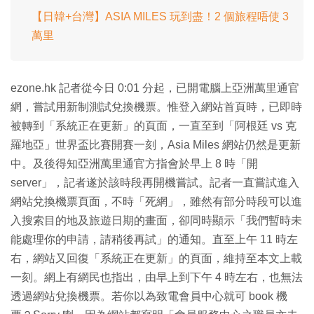
【日韓+台灣】ASIA MILES 玩到盡！2 個旅程唔使 3
萬里
ezone.hk 記者從今日 0:01 分起，已開電腦上亞洲萬里通官
網，嘗試用新制測試兌換機票。惟登入網站首頁時，已即時
被轉到「系統正在更新」的頁面，一直至到「阿根廷 vs 克
羅地亞」世界盃比賽開賽一刻，Asia Miles 網站仍然是更新
中。及後得知亞洲萬里通官方指會於早上 8 時「開
server」，記者遂於該時段再開機嘗試。記者一直嘗試進入
網站兌換機票頁面，不時「死網」，雖然有部分時段可以進
入搜索目的地及旅遊日期的畫面，卻同時顯示「我們暫時未
能處理你的申請，請稍後再試」的通知。直至上午 11 時左
右，網站又回復「系統正在更新」的頁面，維持至本文上載
一刻。網上有網民也指出，由早上到下午 4 時左右，也無法
透過網站兌換機票。若你以為致電會員中心就可 book 機