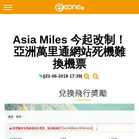
搜尋
Asia Miles 今起改制！
Facebook
Instagram
亞洲萬里通網站死機難
科技焦點
換機票
網絡生活
遊戲動漫
|
|
22-06-2018 17:39
|
教學評測
EduTech
IT Times
生成式AI與雲端應用
Enterprise Digital Transformation