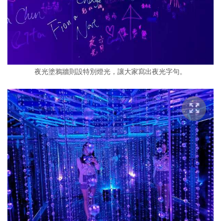
夜光塗鴉牆則設特別燈光，讓大家寫出夜光字句。