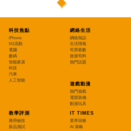
科技焦點
網絡生活
iPhone
網絡熱話
5G流動
生活情報
電腦
筍買着數
數碼
旅遊筍料
智能家居
熱門話題
科技
汽車
人工智能
遊戲動漫
熱門遊戲
電競裝備
動漫玩具
教學評測
IT TIMES
應用秘技
業界頭條
新品測試
AI 策略