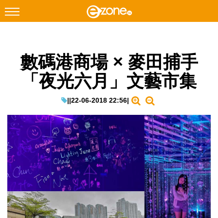
搜尋
數碼港商場 × 麥田捕手
Facebook
Instagram
「夜光六月」文藝市集
科技焦點
網絡生活
|
|
22-06-2018 22:56
|
遊戲動漫
教學評測
EduTech
IT Times
生成式AI與雲端應用
Enterprise Digital Transformation