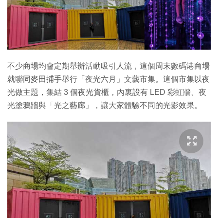
特集
不少商場均會定期舉辦活動吸引人流，這個周末數碼港商場
就聯同麥田捕手舉行「夜光六月」文藝市集。這個市集以夜
光做主題，集結 3 個夜光貨櫃，內裏設有 LED 彩虹牆、夜
光塗鴉牆與「光之藝廊」，讓大家體驗不同的光影效果。