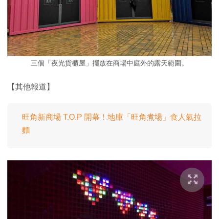
三個「夜光貨櫃屋」擺放在商場中庭外的露天範圍。
【其他報道】
旺角新商場 T.O.P 開幕！地庫「旺角煮場」食人氣拉
麵