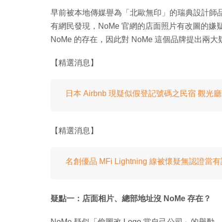
早前被本地傳媒譽為「北歐無印」的瑞典設計師品
有網民發現，NoMe 官網的店面照片有改圖的
NoMe 的存在，因此對 NoMe 這個品牌提出兩
【精選消息】
日本 Airbnb 現疑似假登記號碼之民宿 觀光
【精選消息】
名創優品 MFi Lightning 線被懷疑無認證當
疑點一：店面相片、總部地址沒 NoMe 存在？
NoMe 疑似「偷圖改 Logo 當自己公司」的舉