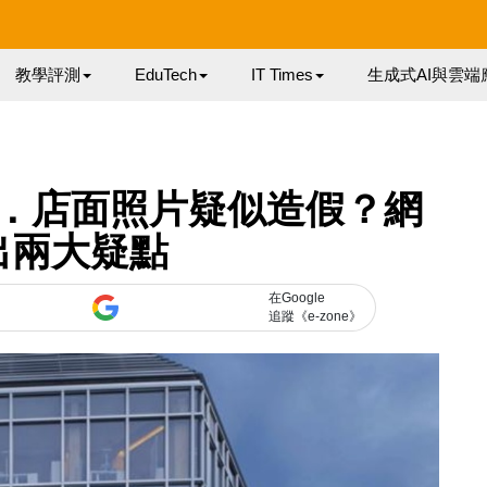
教學評測
EduTech
IT Times
生成式AI與雲端
址．店面照片疑似造假？網
出兩大疑點
在Google
追蹤《e-zone》