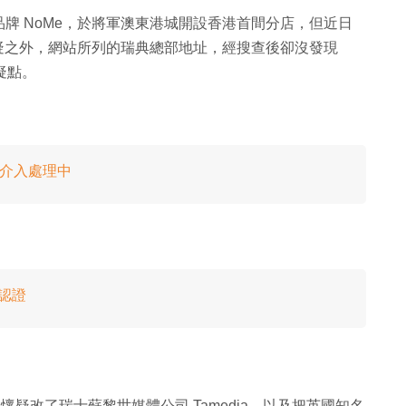
牌 NoMe，於將軍澳東港城開設香港首間分店，但近日
嫌疑之外，網站所列的瑞典總部地址，經搜查後卻沒發現
大疑點。
廳介入處理中
有認證
動，懷疑改了瑞士蘇黎世媒體公司 Tamedia，以及把英國知名