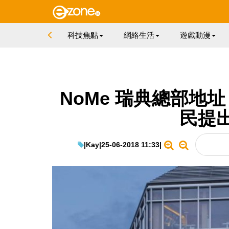
科技焦點
網絡生活
遊戲動漫
NoMe 瑞典總部地
民提
|
Kay
|
25-06-2018 11:33
|