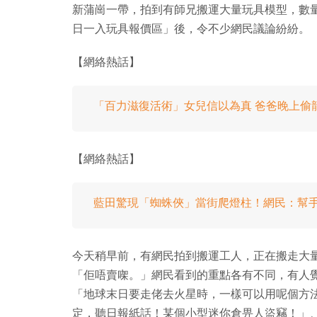
新蒲崗一帶，拍到有師兄搬運大量玩具模型，數量足
日一入玩具報價區」後，令不少網民議論紛紛。
【網絡熱話】
「百力滋復活術」女兒信以為真 爸爸晚上偷
【網絡熱話】
藍田驚現「蜘蛛俠」當街爬燈柱！網民：幫
今天稍早前，有網民拍到搬運工人，正在搬走大
「佢唔賣㗎。」網民看到的重點各有不同，有人
「地球末日要走佬去火星時，一樣可以用呢個方法 
定，聽日報紙話！某個小型迷你倉畀人盜竊！」