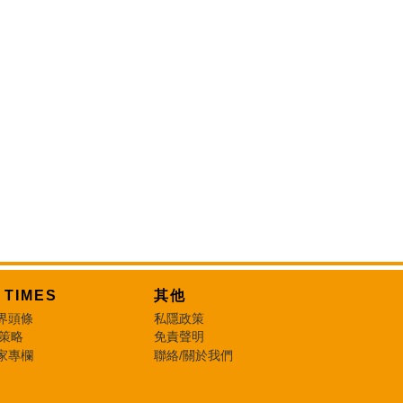
T TIMES
其他
界頭條
私隱政策
 策略
免責聲明
家專欄
聯絡/關於我們