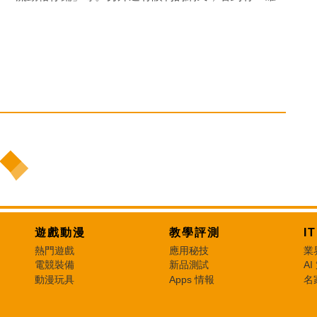
遊戲動漫
教學評測
I
熱門遊戲
應用秘技
業
電競裝備
新品測試
AI
動漫玩具
Apps 情報
名