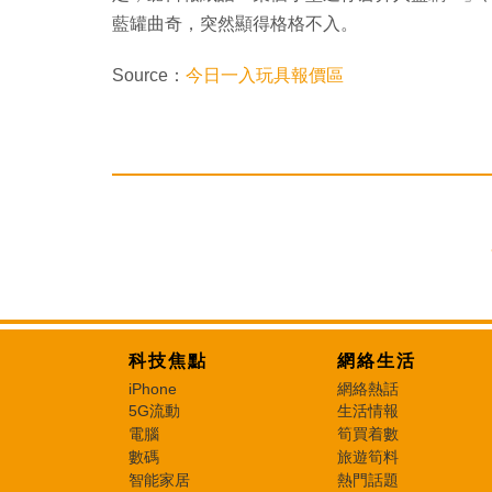
藍罐曲奇，突然顯得格格不入。
Source：
今日一入玩具報價區
科技焦點
網絡生活
iPhone
網絡熱話
5G流動
生活情報
電腦
筍買着數
數碼
旅遊筍料
智能家居
熱門話題