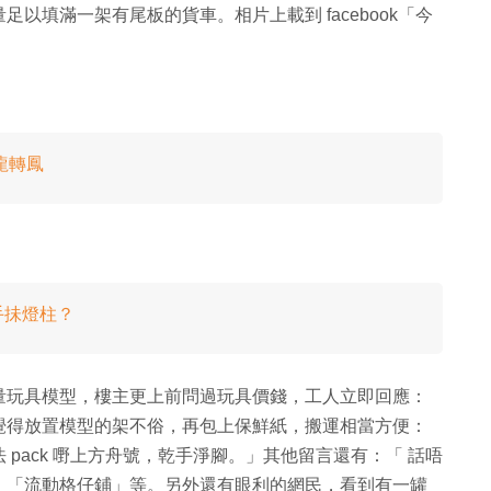
以填滿一架有尾板的貨車。相片上載到 facebook「今
龍轉鳳
手抺燈柱？
量玩具模型，樓主更上前問過玩具價錢，工人立即回應：
覺得放置模型的架不俗，再包上保鮮紙，搬運相當方便：
pack 嘢上方舟號，乾手淨腳。」其他留言還有：「 話唔
、「流動格仔鋪」等。另外還有眼利的網民，看到有一罐