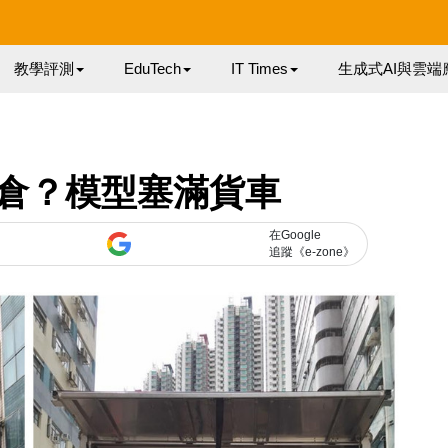
教學評測
EduTech
IT Times
生成式AI與雲端
倉？模型塞滿貨車
在Google
追蹤《e-zone》