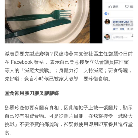
特集
減廢是要先製造廢物？民建聯葵青支部社區主任鄧麗玲日前
在 Facebook 發帖， 表示自己樂意接受立法會議員陳恒鑌
等人的「減廢大挑戰」；身體力行，支持減廢；要食得曬，
先好嗌；豪言小時候已被家人教導，要珍惜食物。
堂食卻用膠刀膠叉膠膠碟
鄧麗玲疑似要有圖有真相，因此隨帖子上載一張圖片，顯示
自己沒有浪費食物。可是從圖片目測，在炫耀接受「減廢大
挑戰」不要浪費的鄧麗玲，卻疑似使用即用即棄餐具進行堂
食。