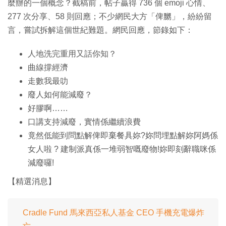
麼辦的一個概念？截稿前，帖子贏得 736 個 emoji 心情、
277 次分享、58 則回應；不少網民大方「俾嬲」，紛紛留
言，嘗試拆解這個世紀難題。網民回應，節錄如下：
人地洗完重用又話你知？
曲線撐經濟
走數我最叻
廢人如何能減廢？
好膠啊……
口講支持減廢，實情係繼續浪費
竟然低能到問點解俾即棄餐具妳?妳問埋點解妳阿媽係
女人啦 ? 建制派真係一堆弱智嘅廢物!妳即刻辭職咪係
減廢囉!
【精選消息】
Cradle Fund 馬來西亞私人基金 CEO 手機充電爆炸