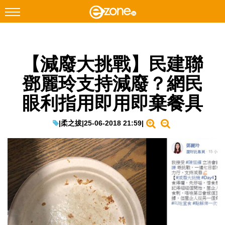
搜尋
【減廢大挑戰】民建聯
Facebook
Instagram
鄧麗玲支持減廢？網民
科技焦點
眼利指用即用即棄餐具
網絡生活
遊戲動漫
|
柔之拔
|
25-06-2018 21:59
|
教學評測
EduTech
IT Times
生成式AI與雲端應用
Enterprise Digital Transformation