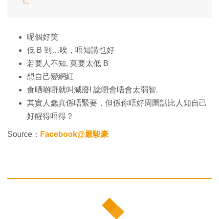
亡
呢個好笑
低 B 到…唉，唔知講乜好
若要人不知, 莫要太低 B
想自己變網紅
食晒啲嘢就叫減廢! 諗嘢會唔會太弱智.
其實人蠢真係唔緊要，但係你唔好周圍話比人知自己
好醒得唔得？
Source：
Facebook@嚴駿豪