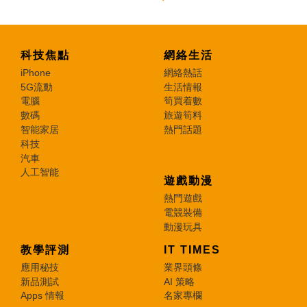
科技焦點
網絡生活
iPhone
網絡熱話
5G流動
生活情報
電腦
筍買着數
數碼
旅遊筍料
智能家居
熱門話題
科技
汽車
人工智能
遊戲動漫
熱門遊戲
電競裝備
動漫玩具
教學評測
IT TIMES
應用秘技
業界頭條
新品測試
AI 策略
Apps 情報
名家專欄