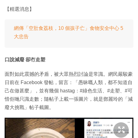
【精選消息】
網傳「空肚食荔枝，10 個孩子亡」食物安全中心 5
大忠告
口說減廢 卻冇走塑
面對如此震撼的矛盾，被大眾熱烈討論是常識。網民嚴駿豪
日前在 Facebook 發帖，留言：「愚昧嘅人類，都不知道自
己在做甚麼」，並有幾個 hastag：#綠色生活、#走塑、#可
惜佢哋只識走數；隨帖子上載一張圖片，就是鄧麗玲的「減
廢大挑戰」帖子截圖。