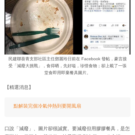
民建聯葵青支部社區主任鄧麗玲日前在 Facebook 發帖，豪言接
受「減廢大挑戰」，食得晒，先好嗌，珍惜食物；卻上載了一張
堂食即用即棄餐具圖片。
【精選消息】
點解裝完個冷氣仲熱到要開風扇
口說「減廢」、圖片卻很誠實。要減廢但用膠膠餐具，是怎