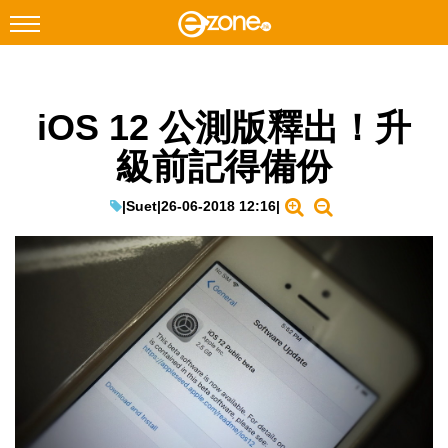
搜尋
iOS 12 公測版釋出！升
Facebook
Instagram
級前記得備份
科技焦點
網絡生活
|
Suet
|
26-06-2018 12:16
|
遊戲動漫
教學評測
EduTech
IT Times
生成式AI與雲端應用
Enterprise Digital Transformation