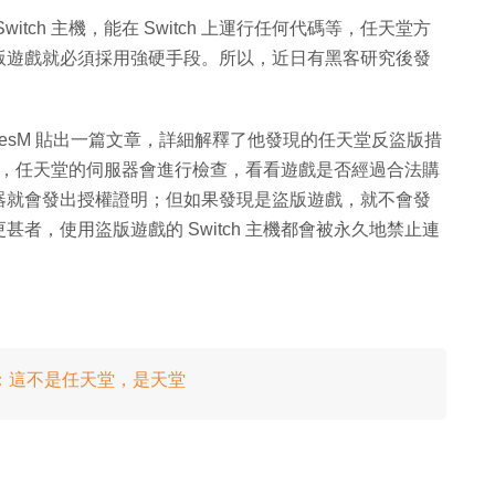
tch 主機，能在 Switch 上運行任何代碼等，任天堂方
版遊戲就必須採用強硬手段。所以，近日有黑客研究後發
黑客 SciresM 貼出一篇文章，詳細解釋了他發現的任天堂反盜版措
游戲時，任天堂的伺服器會進行檢查，看看遊戲是否經過合法購
器就會發出授權證明；但如果發現是盜版遊戲，就不會發
者，使用盜版遊戲的 Switch 主機都會被永久地禁止連
：這不是任天堂，是天堂