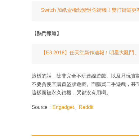
Switch 加紙盒機殼變迷你街機！雙打街霸更有 
【熱門報道】
【E3 2018】任天堂新作速報！明星大亂鬥、Overc
這樣的話，除非完全不玩連線遊戲、以及只玩實體遊
不要貪便宜購買盜版遊戲。而購買二手遊戲，甚
這樣而被永久鎖機，哭都沒有用啊。
Source：
Engadget
、
Reddit