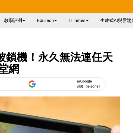
教學評測
EduTech
IT Times
生成式AI與雲端
隨時被鎖機！永久無法連任天
堂網
在Google
追蹤《e-zone》