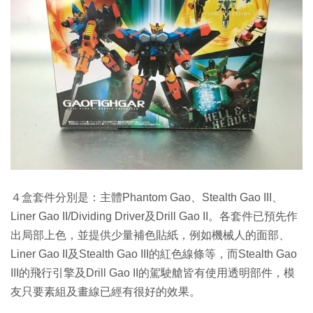
４盒套件分別是：主體Phantom Gao、Stealth Gao III、
Liner Gao II/Dividing Driver及Drill Gao II。各套件已預先作
出局部上色，並提供少量補色貼紙，例如機械人的面部、
Liner Gao II及Stealth Gao III的紅色線條等，而Stealth Gao
III的飛行引擎及Drill Gao II的駕駛艙皆有使用透明部件，模
友只要素組及畫線已經有很好的效果。