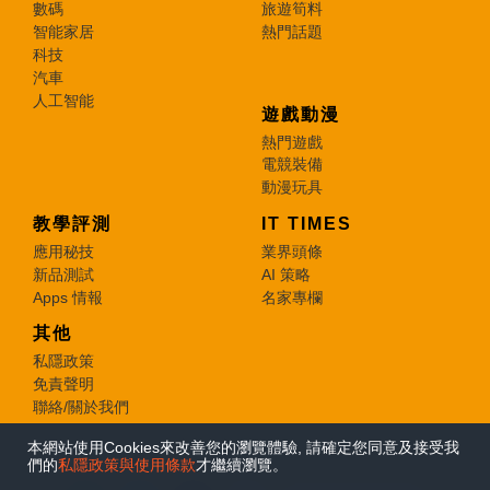
數碼
旅遊筍料
智能家居
熱門話題
科技
汽車
人工智能
遊戲動漫
熱門遊戲
電競裝備
動漫玩具
教學評測
IT TIMES
應用秘技
業界頭條
新品測試
AI 策略
Apps 情報
名家專欄
其他
私隱政策
免責聲明
聯絡/關於我們
本網站使用Cookies來改善您的瀏覽體驗, 請確定您同意及接受我
© 2026 e-zone. All Rights Reserved.
們的
私隱政策與使用條款
才繼續瀏覽。