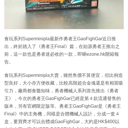
特集
食玩系列Superminipla最新作勇者王GaoFighGar近日推
出，終於踏入了《勇者王Final》篇，在始源勇者王推出之
前，這一款也是勇者迷必收的一款，即睇ezone.hk開箱報
告。
食玩系列Superminipla大賣，雖然售價不算便宜，但比例造
型良好，大小亦方便收藏，比較高階超合金魂還是有相當吸
引力，廠商都食髓知味，勇者機械人系列首先推出《勇者
王》，今次的勇者王GaoFighGar已經是第４款流通發售的
版本，另有官網限定版等。勇者王GaoFighGar是《勇者王
Final》中的主角機，同樣是合體機械人設計，分成一套４
盒，要買齊才可以合體成GaoFighGar，大約是HK$400以