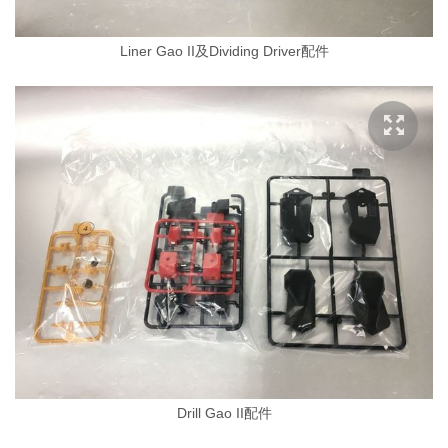
Liner Gao II及Dividing Driver配件
Drill Gao II配件