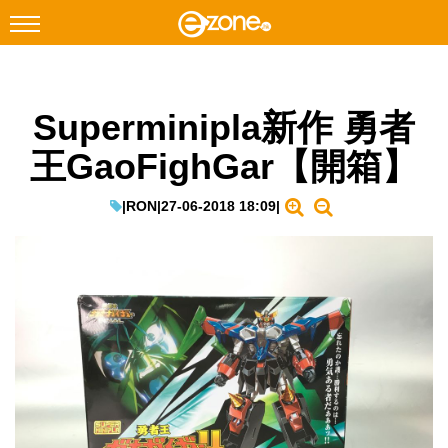
搜尋
Superminipla新作 勇者
Facebook
Instagram
王GaoFighGar【開箱】
科技焦點
網絡生活
|
RON
|
27-06-2018 18:09
|
遊戲動漫
教學評測
EduTech
IT Times
生成式AI與雲端應用
Enterprise Digital Transformation