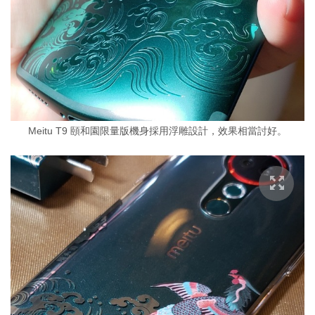
Meitu T9 頤和園限量版機身採用浮雕設計，效果相當討好。