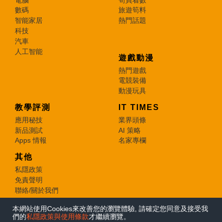
數碼
旅遊筍料
智能家居
熱門話題
科技
汽車
人工智能
遊戲動漫
熱門遊戲
電競裝備
動漫玩具
教學評測
IT TIMES
應用秘技
業界頭條
新品測試
AI 策略
Apps 情報
名家專欄
其他
私隱政策
免責聲明
聯絡/關於我們
本網站使用Cookies來改善您的瀏覽體驗, 請確定您同意及接受我
© 2026 e-zone. All Rights Reserved.
們的
私隱政策與使用條款
才繼續瀏覽。