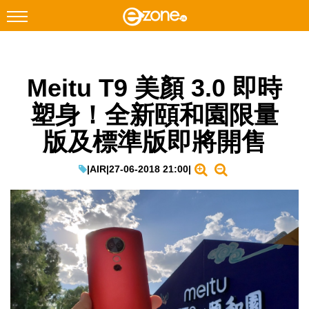
搜尋
Meitu T9 美顏 3.0 即時
Facebook
Instagram
塑身！全新頤和園限量
科技焦點
版及標準版即將開售
網絡生活
遊戲動漫
|
AIR
|
27-06-2018 21:00
|
教學評測
EduTech
IT Times
生成式AI與雲端應用
Enterprise Digital Transformation