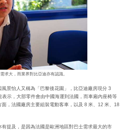
的需求大，而業界對比亞迪亦有認識。
風景怡人又稱為「巴黎後花園」，比亞迪廠房現分 3
。劉子龍表示，大部零件會由中國海運到法國，而車廂內座椅等
，法國廠房主要組裝電動客車，以及 8 米、12 米、18
亦有提及，是因為法國是歐洲地區對巴士需求最大的市