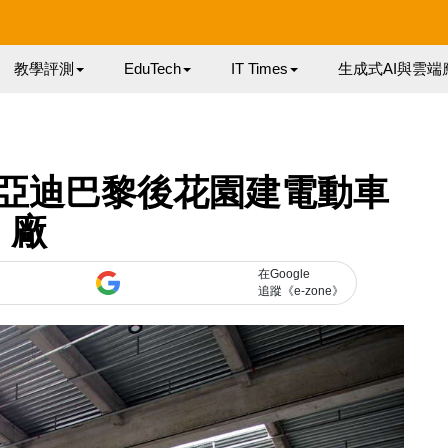
教學評測
EduTech
IT Times
生成式AI與雲端
亞迪巴黎後花園建電動車
廠
在Google
追蹤《e-zone》