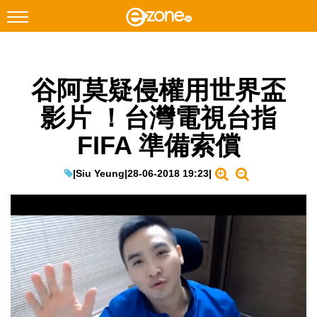
搜尋
谷阿莫疑侵權用世界盃
Facebook
Instagram
影片 ！台灣電視台指
科技焦點
FIFA 準備索償
網絡生活
遊戲動漫
|
Siu Yeung
|
28-06-2018 19:23
|
教學評測
EduTech
IT Times
生成式AI與雲端應用
Enterprise Digital Transformation