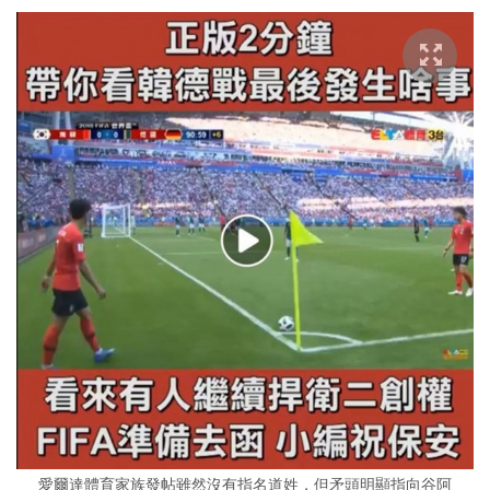
愛爾達體育家族發帖雖然沒有指名道姓，但矛頭明顯指向谷阿