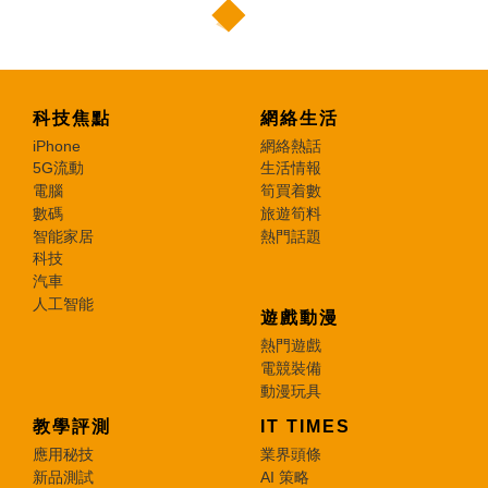
科技焦點
網絡生活
iPhone
網絡熱話
5G流動
生活情報
電腦
筍買着數
數碼
旅遊筍料
智能家居
熱門話題
科技
汽車
人工智能
遊戲動漫
熱門遊戲
電競裝備
動漫玩具
教學評測
IT TIMES
應用秘技
業界頭條
新品測試
AI 策略