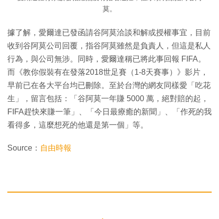
莫。
據了解，愛爾達已發函請谷阿莫洽談和解或授權事宜，目前
收到谷阿莫公司回覆，指谷阿莫雖然是負責人，但這是私人
行為，與公司無涉。同時，愛爾達稱已將此事回報 FIFA。
而《教你假裝有在發落2018世足賽（1-8天賽事）》影片，
早前已在各大平台均已刪除。至於台灣的網友同樣愛「吃花
生」，留言包括：「谷阿莫一年賺 5000 萬，絕對賠的起，
FIFA趕快來賺一筆」、「今日最療癒的新聞」、「作死的我
看得多，這麼想死的他還是第一個」等。
Source：
自由時報