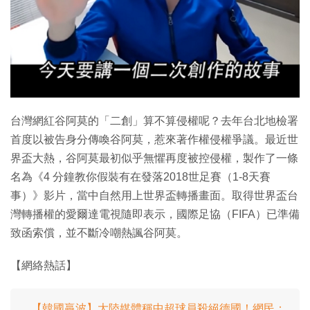
特集
台灣網紅谷阿莫的「二創」算不算侵權呢？去年台北地檢署
首度以被告身分傳喚谷阿莫，惹來著作權侵權爭議。最近世
界盃大熱，谷阿莫最初似乎無懼再度被控侵權，製作了一條
名為《4 分鐘教你假裝有在發落2018世足賽（1-8天賽
事）》影片，當中自然用上世界盃轉播畫面。取得世界盃台
灣轉播權的愛爾達電視隨即表示，國際足協（FIFA）已準備
致函索償，並不斷冷嘲熱諷谷阿莫。
【網絡熱話】
【韓國贏波】大陸媒體稱中超球員殺絕德國！網民：