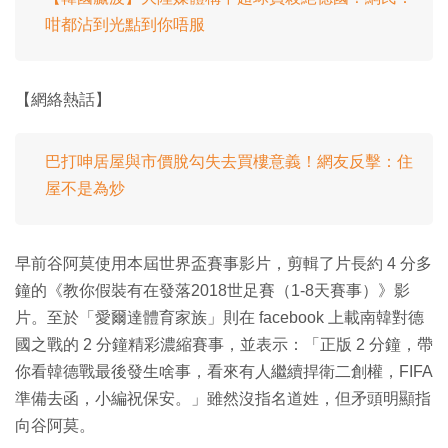
咁都沾到光點到你唔服
【網絡熱話】
巴打呻居屋與市價脫勾失去買樓意義！網友反擊：住
屋不是為炒
早前谷阿莫使用本屆世界盃賽事影片，剪輯了片長約 4 分多
鐘的《教你假裝有在發落2018世足賽（1-8天賽事）》影
片。至於「愛爾達體育家族」則在 facebook 上載南韓對德
國之戰的 2 分鐘精彩濃縮賽事，並表示：「正版 2 分鐘，帶
你看韓德戰最後發生啥事，看來有人繼續捍衛二創權，FIFA
準備去函，小編祝保安。」雖然沒指名道姓，但矛頭明顯指
向谷阿莫。