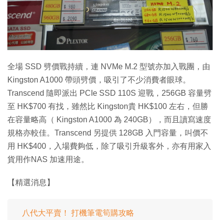
特集
全場 SSD 劈價戰持續，連 NVMe M.2 型號亦加入戰團，由
Kingston A1000 帶頭劈價，吸引了不少消費者眼球。
Transcend 隨即派出 PCIe SSD 110S 迎戰，256GB 容量劈
至 HK$700 有找，雖然比 Kingston貴 HK$100 左右，但勝
在容量略高（ Kingston A1000 為 240GB），而且讀寫速度
規格亦較佳。Transcend 另提供 128GB 入門容量，叫價不
用 HK$400，入場費夠低，除了吸引升級客外，亦有用家入
貨用作NAS 加速用途。
【精選消息】
八代大平賣！ 打機筆電筍購攻略