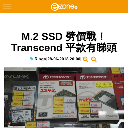
搜尋
M.2 SSD 劈價戰！
Facebook
Instagram
Transcend 平款有睇頭
科技焦點
網絡生活
|
Ringo
|
28-06-2018 20:00
|
遊戲動漫
教學評測
EduTech
IT Times
生成式AI與雲端應用
Enterprise Digital Transformation