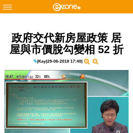
搜尋
政府交代新房屋政策 居
Facebook
Instagram
屋與市價脫勾變相 52 折
科技焦點
網絡生活
|
Kay
|
29-06-2018 17:40
|
遊戲動漫
教學評測
EduTech
IT Times
生成式AI與雲端應用
Enterprise Digital Transformation