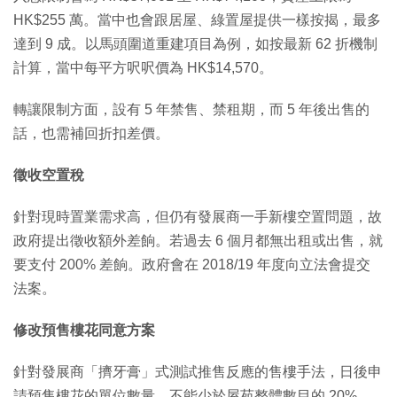
HK$255 萬。當中也會跟居屋、綠置屋提供一樣按揭，最多
達到 9 成。以馬頭圍道重建項目為例，如按最新
62 折機制
計算，當中每平方呎呎價為 HK$14,570。
轉讓限制方面，設有 5 年禁售、禁租期，而 5 年後出售的
話，也需補回折扣差價。
徵收空置稅
針對現時置業需求高，但仍有發展商一手新樓空置問題，故
政府提出徵收額外差餉。若過去 6 個月都無出租或出售，就
要支付 200% 差餉。政府會在 2018/19 年度向立法會提交
法案。
修改預售樓花同意方案
針對發展商「擠牙膏」式測試推售反應的售樓手法，日後申
請預售樓花的單位數量，不能少於屋苑整體數目的 20%，