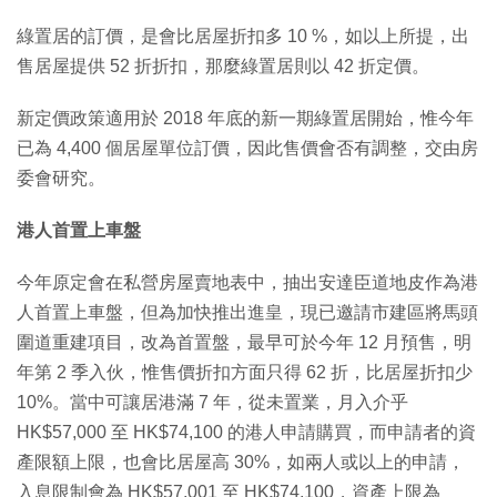
綠置居的訂價，是會比居屋折扣多 10 %，如以上所提，出
售居屋提供 52 折折扣，那麼綠置居則以 42 折定價。
新定價政策適用於 2018 年底的新一期綠置居開始，惟今年
已為 4,400 個居屋單位訂價，因此售價會否有調整，交由房
委會研究。
港人首置上車盤
今年原定會在私營房屋賣地表中，抽出安達臣道地皮作為港
人首置上車盤，但為加快推出進皇，現已邀請市建區將馬頭
圍道重建項目，改為首置盤，最早可於今年 12 月預售，明
年第 2 季入伙，惟售價折扣方面只得 62 折，比居屋折扣少
10%。當中可讓居港滿 7 年，從未置業，月入介乎
HK$57,000 至 HK$74,100 的港人申請購買，而申請者的資
產限額上限，也會比居屋高 30%，如兩人或以上的申請，
入息限制會為 HK$57,001 至 HK$74,100，資產上限為