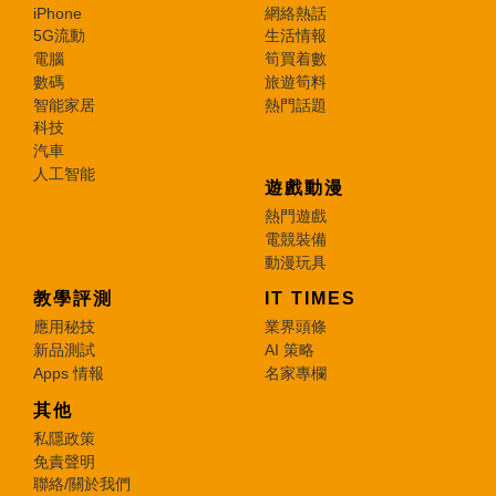
iPhone
網絡熱話
5G流動
生活情報
電腦
筍買着數
數碼
旅遊筍料
智能家居
熱門話題
科技
汽車
人工智能
遊戲動漫
熱門遊戲
電競裝備
動漫玩具
教學評測
IT TIMES
應用秘技
業界頭條
新品測試
AI 策略
Apps 情報
名家專欄
其他
私隱政策
免責聲明
聯絡/關於我們