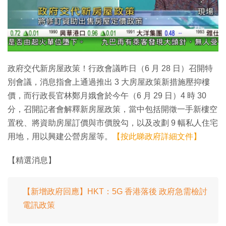
特集
政府交代新房屋政策！行政會議昨日（6 月 28 日）召開特
別會議，消息指會上通過推出 3 大房屋政策新措施壓抑樓
價，而行政長官林鄭月娥會於今午（6 月 29 日）4 時 30
分，召開記者會解釋新房屋政策，當中包括開徵一手新樓空
置稅、將資助房屋訂價與市價脫勾，以及改劃 9 幅私人住宅
用地，用以興建公營房屋等。
【按此睇政府詳細文件】
【精選消息】
【新增政府回應】HKT：5G 香港落後 政府急需檢討
電訊政策