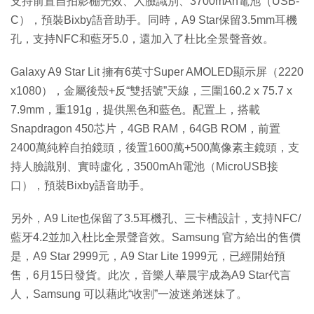
支持前置自拍影棚光效、人臉識別、3700mAh電池（USB-
C），預裝Bixby語音助手。同時，A9 Star保留3.5mm耳機
孔，支持NFC和藍牙5.0，還加入了杜比全景聲音效。
Galaxy A9 Star Lit 擁有6英寸Super AMOLED顯示屏（2220
x1080），金屬後殼+反“雙括號”天線，三圍160.2 x 75.7 x
7.9mm，重191g，提供黑色和藍色。配置上，搭載
Snapdragon 450芯片，4GB RAM，64GB ROM，前置
2400萬純粹自拍鏡頭，後置1600萬+500萬像素主鏡頭，支
持人臉識別、實時虛化，3500mAh電池（MicroUSB接
口），預裝Bixby語音助手。
另外，A9 Lite也保留了3.5耳機孔、三卡槽設計，支持NFC/
藍牙4.2並加入杜比全景聲音效。Samsung 官方給出的售價
是，A9 Star 2999元，A9 Star Lite 1999元，已經開始預
售，6月15日發貨。此次，音樂人華晨宇成為A9 Star代言
人，Samsung 可以藉此“收割”一波迷弟迷妹了。