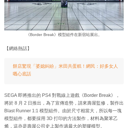
《Border Break》模型組件在新宿站展出。
【網絡熱話】
餅店驚現「婆媳糾紛」米田共蛋糕！網民：好多女人
嘅心底話
SEGA 即將推出的 PS4 對戰線上遊戲《Border Break》，
將於 8 月 2 日推出，為了宣傳造勢，請來壽屋監修，製作出
Blast Runner 1:1 模型組件。由於尺寸相當大，所以每一塊
模型組件，都要採用 3D 打印的方法製作，材料為聚苯乙
烯，這亦是壽屋公司史上製作過最大的塑膠模型。