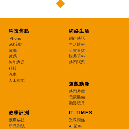
科技焦點
網絡生活
iPhone
網絡熱話
5G流動
生活情報
電腦
筍買着數
數碼
旅遊筍料
智能家居
熱門話題
科技
汽車
人工智能
遊戲動漫
熱門遊戲
電競裝備
動漫玩具
教學評測
IT TIMES
應用秘技
業界頭條
新品測試
AI 策略