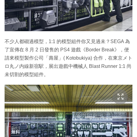
不少人都砌過模型，1:1 的模型組件你又見過未？SEGA 為
了宣傳在 8 月 2 日發售的 PS4 遊戲《Border Break》，便
請來模型製作公司「壽屋」( Kotobukiya) 合作，在東京メト
ロ丸ノ内線新宿駅，展出遊戲中機械人 Blast Runner 1:1 尚
未切割的模型組件。