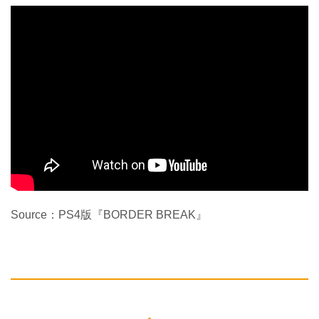
Source：PS4版『BORDER BREAK』