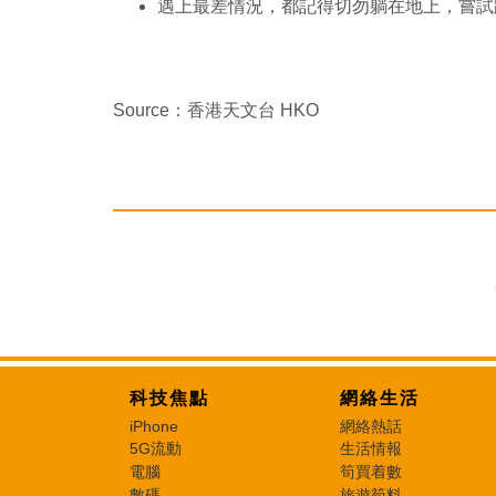
遇上最差情況，都記得切勿躺在地上，嘗試
Source：香港天文台 HKO
科技焦點
網絡生活
iPhone
網絡熱話
5G流動
生活情報
電腦
筍買着數
數碼
旅遊筍料