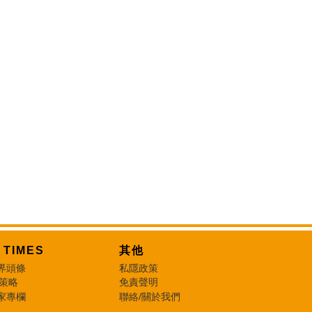
T TIMES
其他
界頭條
私隱政策
 策略
免責聲明
家專欄
聯絡/關於我們