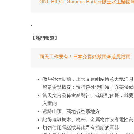
ONE PIECE Summer Park 海賊王水上樂
、
【熱門報道】
雨天工作要有！日本免提頭戴雨傘遮風擋雨
做戶外活動前，上天文台網站留意天氣消息
留意雷擊情況；進行戶外活動時，亦要帶備
當天文台發佈雷暴警告、或聼到雷聲，就要
入室内
遠離山頂、高地或空曠地方
記得遠離樹木、桅杆、金屬物件或導電性高
切勿使用電話或其他帶有插頭的電器