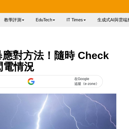
教學評測
EduTech
IT Times
生成式AI與雲端
應對方法！隨時 Check
閃電情況
在Google
追蹤《e-zone》