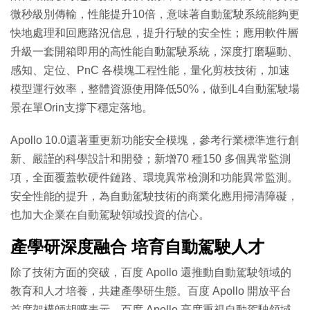
微秒級別傳輸，性能提升10倍，意味著自動駕駛系統能夠更
快地處理和回應路況信息，提升行駛的安全性；應用軟件層
升級一套開箱即用的高性能自動駕駛系統，深度打磨驅動、
感知、定位、PnC 各模塊工程性能，量化剪枝技術，加速
模型運行效率，整體資源使用降低50%，做到L4自動駕駛場
景在單Orin支撐下穩定落地。
Apollo 10.0還著重更新功能安全模塊，參考行業標準進行創
新、嚴謹的科學設計和開發；新增70 種150 多個異常監測
項，全面覆蓋軟硬件鏈路、環境異常檢測和功能異常監測。
安全性能的提升，為自動駕駛技術的商業化應用掃清障礙，
也加大企業在自動駕駛領域投資的信心。
產學研深度融合 培育自動駕駛人才
除了技術方面的突破，百度 Apollo 還推動自動駕駛領域的
教育和人才培養，共建產學研生態。百度 Apollo 開放平台
首席架構師胡曠表示，百度 Apollo 高度重視自動駕駛領域