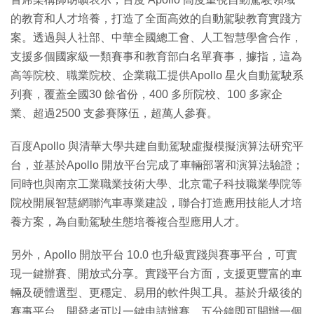
的教育和人才培養，打造了全面高效的自動駕駛教育實踐方
案。透過與人社部、中華全國總工會、人工智慧學會合作，
支援多個國家級一類賽事和教育部白名單賽事，據指，這為
高等院校、職業院校、企業職工提供Apollo 星火自動駕駛系
列賽，覆蓋全國30 餘省份，400 多所院校、100 多家企
業、超過2500 支參賽隊伍，超萬人參賽。
百度Apollo 與清華大學共建自動駕駛虛擬模擬演算法研究平
台，並基於Apollo 開放平台完成了車輛部署和演算法驗證；
同時也與南京工業職業技術大學、北京電子科技職業學院等
院校開展智慧網聯汽車專業建設，聯合打造應用技能人才培
養方案，為自動駕駛生態培養複合型應用人才。
另外，Apollo 開放平台 10.0 也升級實踐與賽事平台，可實
現一鍵辦賽、開放式分享。實踐平台方面，支援更豐富的車
輛及硬體選型、更穩定、易用的軟件與工具。基於升級後的
賽事平台，開發者可以一鍵申請辦賽，五分鐘即可開辦一個