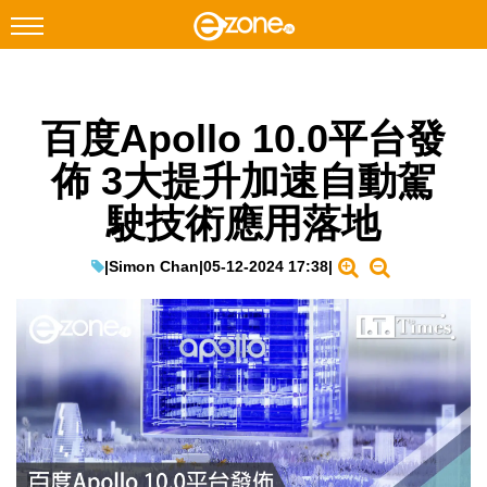
搜尋
百度Apollo 10.0平台發
Facebook
Instagram
佈 3大提升加速自動駕
科技焦點
駛技術應用落地
網絡生活
遊戲動漫
|
Simon Chan
|
05-12-2024 17:38
|
教學評測
EduTech
IT Times
生成式AI與雲端應用
Enterprise Digital Transformation