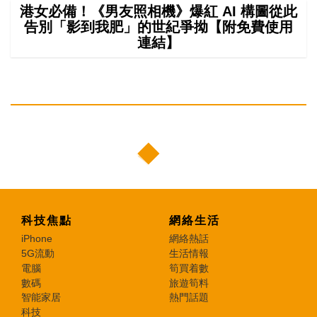
港女必備！《男友照相機》爆紅 AI 構圖從此
告別「影到我肥」的世紀爭拗【附免費使用
連結】
科技焦點
網絡生活
iPhone
網絡熱話
5G流動
生活情報
電腦
筍買着數
數碼
旅遊筍料
智能家居
熱門話題
科技