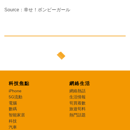
Source：幸せ！ボンビーガール
科技焦點
網絡生活
iPhone
網絡熱話
5G流動
生活情報
電腦
筍買着數
數碼
旅遊筍料
智能家居
熱門話題
科技
汽車