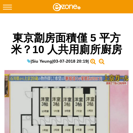
搜尋
東京劏房面積僅 5 平方
Facebook
Instagram
米？10 人共用廁所廚房
科技焦點
網絡生活
|
Siu Yeung
|
03-07-2018 20:19
|
遊戲動漫
教學評測
EduTech
IT Times
生成式AI與雲端應用
Enterprise Digital Transformation