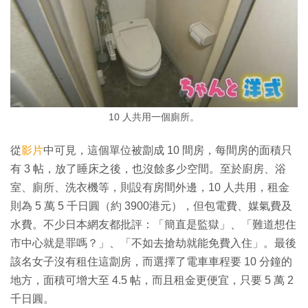
10 人共用一個廁所。
從
影片
中可見，這個單位被劏成 10 間房，每間房的面積只
有 3 帖，放了睡床之後，也沒餘多少空間。至於廚房、浴
室、廁所、洗衣機等，則設有房間外邊，10 人共用，租金
則為 5 萬 5 千日圓（約 3900港元），但包電費、媒氣費及
水費。不少日本網友都批評：「簡直是監獄」、「難道想住
市中心就是罪嗎？」、「不如去搶劫就能免費入住」。最後
該名女子沒有租住這劏房，而選擇了電車車程要 10 分鐘的
地方，面積可增大至 4.5 帖，而且租金更便宜，只要 5 萬 2
千日圓。