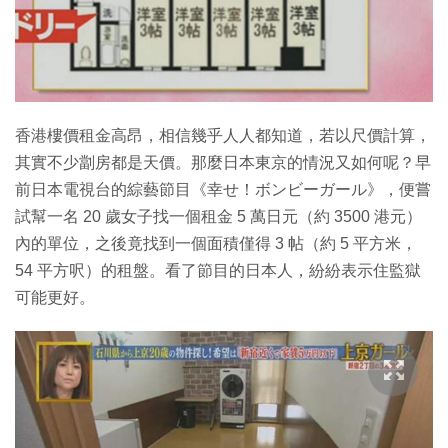
特集
香港樓價租金高昂，相信幾乎人人都知道，若以尺價計算，
其實不少劏房都是天價。那麼日本東京的情況又如何呢？早
前日本電視台的綜藝節目《幸せ！ボンビーガール》，便嘗
試幫一名 20 歲女子找一個租金 5 萬日元（約 3500 港元）
內的單位，之後竟找到一個面積僅得 3 帖（約 5 平方米，
54 平方呎）的租盤。看了節目的日本人，紛紛表示住監獄
可能更好。