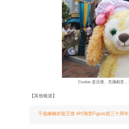
Cookie 是活潑、充滿創
【其他報道】
千值練鋼衣龍王號 4吋飛雲Figure賀三十周年