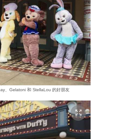
eMay、Gelatoni 和 StellaLou 的好朋友