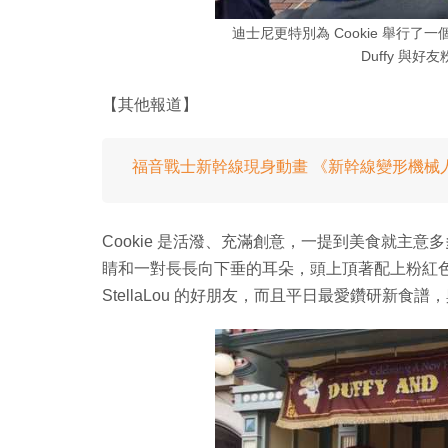
迪士尼更特別為 Cookie 舉行了
Duffy 與
【其他報道】
福音戰士新幹線現身動畫 《新幹線變形機械
Cookie 是活潑、充滿創意，一提到美食就主
睛和一對長長向下垂的耳朵，頭上頂著配上粉紅色蝴蝶結的廚師
StellaLou 的好朋友，而且平日最愛鑽研新食