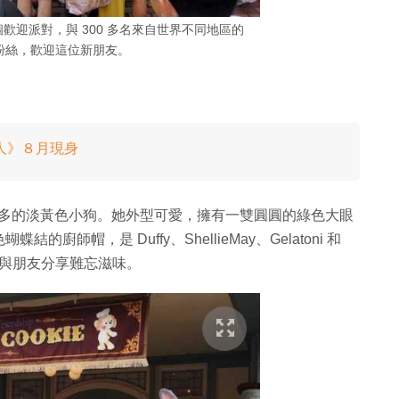
一個歡迎派對，與 300 多名來自世界不同地區的
好友粉絲，歡迎這位新朋友。
人》８月現身
意多多的淡黃色小狗。她外型可愛，擁有一雙圓圓的綠色大眼
帽，是 Duffy、ShellieMay、Gelatoni 和
譜，與朋友分享難忘滋味。