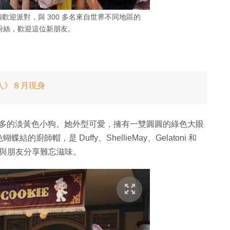
一個歡迎派對，與 300 多名來自世界不同地區的
好友粉絲，歡迎這位新朋友。
人》８月現身
意多多的淡黃色小狗。她外型可愛，擁有一雙圓圓的綠色大眼
帽，是 Duffy、ShellieMay、Gelatoni 和
譜，與朋友分享難忘滋味。