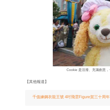
Cookie 是活潑、充滿創
【其他報道】
千值練鋼衣龍王號 4吋飛雲Figure賀三十周年