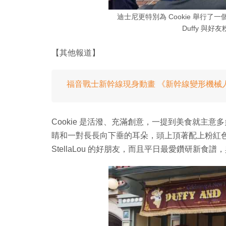
迪士尼更特別為 Cookie 舉行了
Duffy 與
【其他報道】
福音戰士新幹線現身動畫 《新幹線變形機械
Cookie 是活潑、充滿創意，一提到美食就主
睛和一對長長向下垂的耳朵，頭上頂著配上粉紅色蝴蝶結的廚師
StellaLou 的好朋友，而且平日最愛鑽研新食