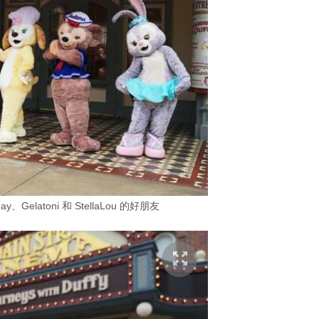
eMay、Gelatoni 和 StellaLou 的好朋友