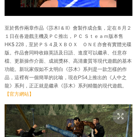
至於舊作兩章作品《莎木I & II》會製作成合集，定在８月２
１日在各遊戲主機及ＰＣ推出，ＰＣ Ｓｔｅａｍ版本售
HK$ 228，至於ＰＳ４及ＸＢＯＸ ＯＮＥ亦會有實體光碟
版。作品會同時收錄英語及日語、進度可以繼承、任意存
檔、更新操作介面、成就獎杯、高清畫質等現代遊戲的基本
功能。新玩家假如不太明白《莎木》系列是一款怎樣的作
品，這裡有一個簡單的比喻，現在PS4上推出的《人中之
龍》系列，正正就是繼承《莎木》系列精髓的現代遊戲。
【官方網站】