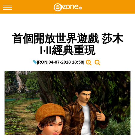
搜尋
首個開放世界遊戲 莎木
Facebook
Instagram
I‧II經典重現
科技焦點
網絡生活
|
RON
|
04-07-2018 18:58
|
遊戲動漫
教學評測
EduTech
IT Times
生成式AI與雲端應用
Enterprise Digital Transformation