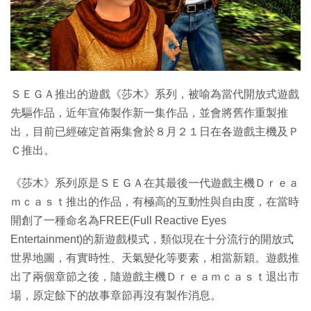
特集
ＳＥＧＡ推出的遊戲《莎木》系列，被喻為當代開放式遊戲
先驅作品，近年宣佈製作新一集作品，並會將舊作重製推
出，目前已經確定首兩集會於８月２１日在各遊戲主機及Ｐ
Ｃ推出。
《莎木》系列原是ＳＥＧＡ在其最後一代遊戲主機Ｄｒｅａ
ｍｃａｓｔ推出的作品，有極高的互動性與自由度，在當時
開創了一種命名為FREE(Full Reactive Eyes
Entertainment)的新遊戲模式，類似現在十分流行的開放式
世界地圖，有實時性、天氣變化等要素，相當新穎。遊戲推
出了兩個章節之後，隨遊戲主機Ｄｒｅａｍｃａｓｔ退出市
場，原定餘下的故事章節再沒有製作消息。