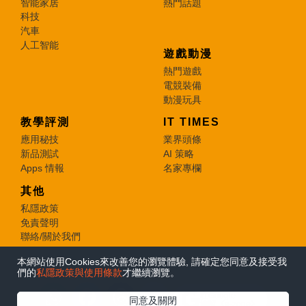
智能家居
熱門話題
科技
汽車
人工智能
遊戲動漫
熱門遊戲
電競裝備
動漫玩具
教學評測
IT TIMES
應用秘技
業界頭條
新品測試
AI 策略
Apps 情報
名家專欄
其他
私隱政策
免責聲明
聯絡/關於我們
本網站使用Cookies來改善您的瀏覽體驗, 請確定您同意及接受我
© 2026 e-zone. All Rights Reserved.
們的
私隱政策與使用條款
才繼續瀏覽。
在Google
同意及關閉
追蹤《e-zone》