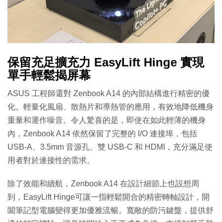
保留充足擴充力 EasyLift Hinge 實現
單手輕鬆揭屏幕
ASUS 工程師還對 Zenbook A14 的內部結構進行精密的優
化。輕量化風扇、散熱片和導熱管的應用，有效地降低機身
重量和運作噪音。令人驚喜的是，即使在如此輕薄的機身
內，Zenbook A14 依然保留了完整的 I/O 連接埠，包括
USB-A、3.5mm 音源孔、雙 USB-C 和 HDMI，充分滿足使
用者對於連接性的需求。
除了效能和續航，Zenbook A14 在設計細節上也設想周
到，EasyLift Hinge可讓一指輕鬆開合的精密轉軸設計，開
闔筆記型電腦變得更加優雅流暢。寬敞的防污鍵盤，提供舒