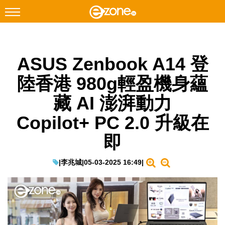
搜尋
ASUS Zenbook A14 登
Facebook
Instagram
陸香港 980g輕盈機身蘊
科技焦點
藏 AI 澎湃動力
網絡生活
Copilot+ PC 2.0 升級在
遊戲動漫
即
教學評測
EduTech
|
李兆城
|
05-03-2025 16:49
|
IT Times
生成式AI與雲端應用
Enterprise Digital Transformation