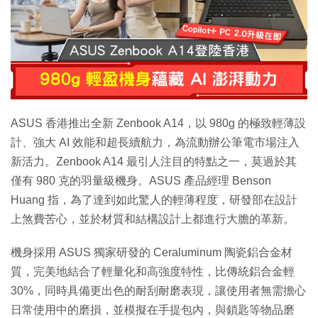
特集
ASUS 香港推出全新 Zenbook A14，以 980g 的極致輕薄設
計、強大 AI 效能和超長續航力，為流動辦公筆電市場注入
新活力。Zenbook A14 最引人注目的特點之一，莫過於其
僅有 980 克的羽量級機身。ASUS 產品經理 Benson
Huang 指，為了達到如此驚人的輕薄程度，研發部在設計
上煞費苦心，並於材質和結構設計上都進行大膽的革新。
機身採用 ASUS 獨家研發的 Ceraluminum 陶瓷鋁合金材
質，完美地結合了輕量化和高強度特性，比傳統鋁合金輕
30%，同時具備更出色的耐刮耐磨表現，讓使用者無需擔心
日常使用中的磨損，並模擬在手提包內，與鎖匙等物品磨