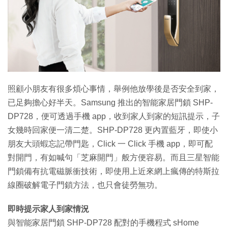
特集
照顧小朋友有很多煩心事情，舉例他放學後是否安全到家，
已足夠擔心好半天。Samsung 推出的智能家居門鎖 SHP-
DP728，便可透過手機 app，收到家人到家的短訊提示，子
女幾時回家便一清二楚。SHP-DP728 更內置藍牙，即使小
朋友大頭蝦忘記帶門匙，Click 一 Click 手機 app，即可配
對開門，有如喊句「芝麻開門」般方便容易。而且三星智能
門鎖備有抗電磁脈衝技術，即使用上近來網上瘋傳的特斯拉
線圈破解電子門鎖方法，也只會徒勞無功。
即時提示家人到家情況
與智能家居門鎖 SHP-DP728 配對的手機程式 sHome