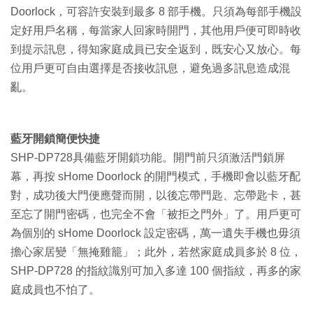
Doorlock，可容許安裝到最多 8 部手機。只須為每部手機設
定好用戶名稱，每當家人回家時開門，其他用戶便可即時收
到提示訊息，得知家庭成員已安全返到，既安心又放心。每
位用戶更可自由選擇是否接收訊息，避免過多訊息造成混
亂。
藍牙開鎖簡便快捷
SHP-DP728具備藍牙開鎖功能。開門前只須激活門鎖屏
幕，再按 sHome Doorlock 的開門模式，手機即會以藍牙配
對，成功後大門便應聲而開，以後忘帶門匙、忘帶匙卡，甚
至忘了開門密碼，也完全不會「被拒之門外」了。用戶更可
為個別的 sHome Doorlock 設定密碼，萬一遺失手機也毋須
擔心家居變「無掩雞籠」；此外，若然家庭成員多於 8 位，
SHP-DP728 的指紋識別可加入多達 100 個指紋，再多的家
庭成員也不怕了。