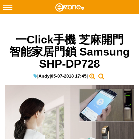
搜尋
一Click手機 芝麻開門
Facebook
Instagram
智能家居門鎖 Samsung
科技焦點
SHP-DP728
網絡生活
遊戲動漫
|
Andy
|
05-07-2018 17:45
|
教學評測
EduTech
IT Times
生成式AI與雲端應用
Enterprise Digital Transformation