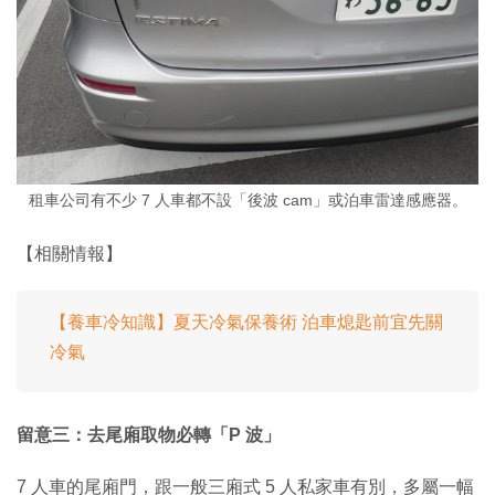
租車公司有不少 7 人車都不設「後波 cam」或泊車雷達感應器。
【相關情報】
【養車冷知識】夏天冷氣保養術 泊車熄匙前宜先關
冷氣
留意三：去尾廂取物必轉「P 波」
7 人車的尾廂門，跟一般三廂式 5 人私家車有別，多屬一幅