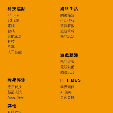
科技焦點
網絡生活
iPhone
網絡熱話
5G流動
生活情報
電腦
筍買着數
數碼
旅遊筍料
智能家居
熱門話題
科技
汽車
人工智能
遊戲動漫
熱門遊戲
電競裝備
動漫玩具
教學評測
IT TIMES
應用秘技
業界頭條
新品測試
AI 策略
Apps 情報
名家專欄
其他
私隱政策