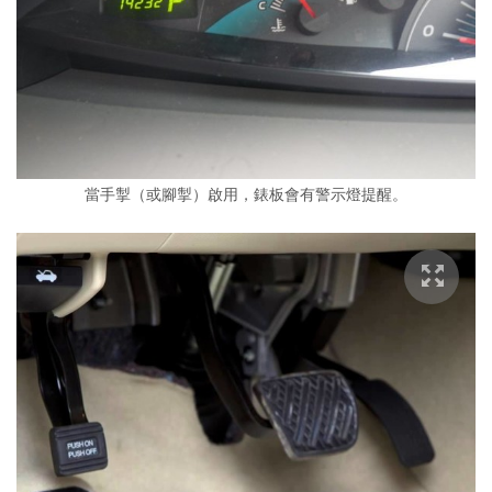
當手掣（或腳掣）啟用，錶板會有警示燈提醒。