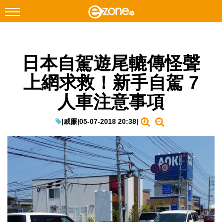
搜尋
日本自駕遊尾轆傳怪聲
Facebook
Instagram
上網求救！新手自駕 7
科技焦點
人車注意事項
網絡生活
遊戲動漫
|
威廉
|
05-07-2018 20:38
|
教學評測
EduTech
IT Times
生成式AI與雲端應用
Enterprise Digital Transformation