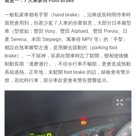
留意一：7 人車多用 Foot Brake
一般私家車都有手掣（hand brake），泊車或長時間停車時
當然會用到，但甚少駕 7 人車的你要留意，大部分日本廂型
車（型號如：豐田 Voxy、豐田 Alphard、豐田 Previa、日
產 Serena、本田 Stepwgn、萬事得 MPV 等）的「手掣」
都設在煞車腳掣左邊，是用腳去踩動的（parking foot
brake）。一不留神，容易在開車時忘了鬆開，變相使後轆
制動長期「邊磨邊行」，不但令行車不暢順，更會造成煞動
系統過熱。正常地，未鬆開 foot brake 的話，錶板會有警示
燈，若此時行車，部分車款更會有警告聲響提示。