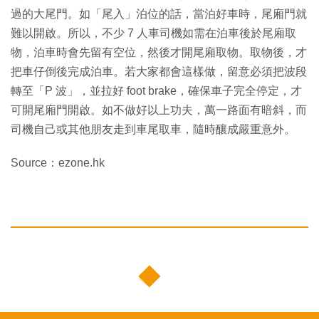
過的大尾門。如「尾入」泊位的話，當泊好車時，尾廂門就
難以開啟。所以，不少 7 人車司機如需在泊車後於尾廂取
物，泊車時會先留有空位，然後才開尾廂取物。取物後，才
把車仔倒後完成泊車。若大家都會這樣做，留意必須把波段
轉至「P 波」，並拉好 foot brake，確保車子完全停定，才
可開尾廂門開啟。如不做好以上功夫，萬一路面有暗斜，而
司機自己或其他朋友走到車尾取車，隨時釀成嚴重意外。
Source：ezone.hk