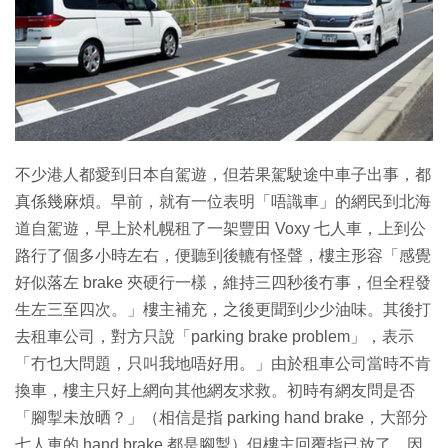
特集
不少港人都愛到日本自駕遊，但若果駕駛途中車子出事，都
真係幾麻煩。早前，就有一位表明「唔識車」的網民到北海
道自駕遊，早上於札幌租了一架豐田 Voxy 七人車，上到公
路行了個多小時左右，便聽到後轆有怪聲，樓主形容「感覺
好似落左 brake 夾硬行一樣，維持三四秒後冇事，但全程發
生左三至四次。」樓主補充，之後更聞到少少油味。其後打
去租車公司，對方只說「parking brake problem」，表示
「冇乜大問題，只叫我地唔好用。」由於租車公司當時不肯
換車，樓主只好上網向其他網友求救。初時有網友問是否
「腳掣未放晒？」（相信是指 parking hand brake，大部分
七人車的 hand brake 都是腳掣）但樓主回覆指已放了，因