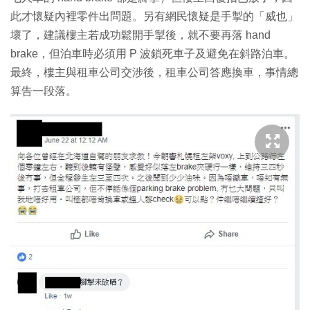
此才懷疑內裡零件出問題。另有網民懷疑是手掣的「威也」
壞了，建議樓主若成功鬆開手掣後，就不要再落 hand
brake，但泊車時必須用 P 波鎖死車子及避免在斜路泊車。
最終，樓主與租車公司交涉後，租車公司答應換車，事情總
算告一段落。