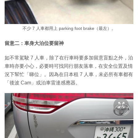
不少 7 人車都用上 parking foot brake（最左）。
留意二：車身大泊位要留神
如不常駕駛 7 人車，除了在行車時要多加留意盲點之外，泊
車時亦要小心，必要時可找同行朋友落車，在安全位置及情
況下幫忙「睇位」。因為在日本租 7 人車，未必所有車都有
「後波 Cam」或泊車雷達感應器。