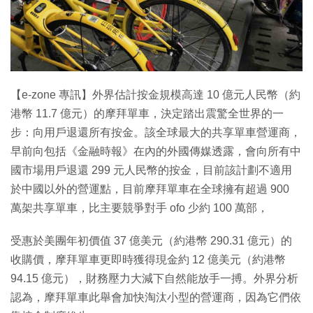
【e-zone 專訊】外界估計按金規模高達 10 億元人民幣（約
港幣 11.7 億元）的摩拜單車，決定踏出震驚全世界的一
步：向用戶退還所有按金。該全球最大的共享單車營運商，
早前向包括《金融時報》在內的外國傳媒透露，會向所有中
國市場用戶退還 299 元人民幣的按金，目前該計劃不適用
於中國以外的營運點，目前摩拜單車在全球擁有超過 900
萬架共享單車，比主要競爭對手 ofo 少約 100 萬部，
受惠於美團年初價值 37 億美元（約港幣 290.31 億元）的
收購價，摩拜單車更即時獲得現金約 12 億美元（約港幣
94.15 億元），財務壓力大減下自然能放手一搏。外界分析
認為，摩拜單車此舉會加快淘汰小型的營運商，因為它們依