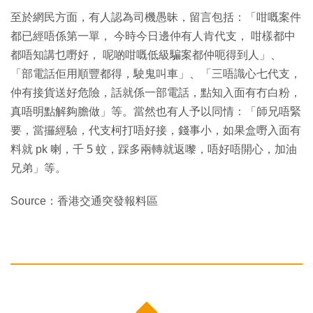
至於網民方面，有人認為司機愚昧，留言包括：「咁嘅案件
都已經唔係第一單， 今時今日邊仲有人肯代支， 咁樣都中
都唔知講乜嘢好， 呢啲咁嘅低級騙案都仲呃得到人」、
「部電話佢用順豐都得，駛鬼叫車」、「三唔識心七代支，
仲有接貨送好危險，話就係一部電話，點知入面有冇白粉，
真唔明點解夠膽做」等。當然也有人予以同情：「師兄唔緊
要，當攞經驗，代支柯打唔好接，錢事小，如果盒嘢入面有
料就 pk 喇，千 5 蚊，踩多兩轉就返嚟，唔好唔開心，加油
兄弟」等。
Source：香港交通突發報料區