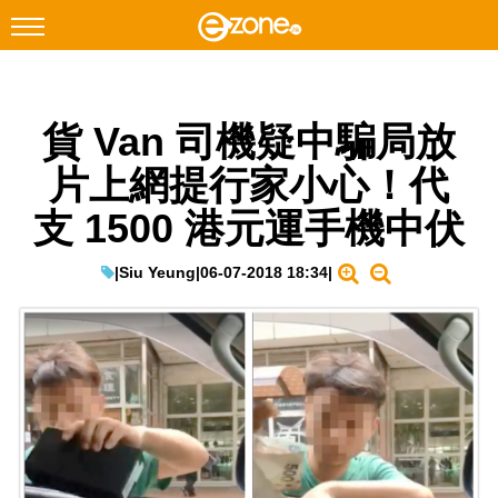
搜尋
貨 Van 司機疑中騙局放
Facebook
Instagram
片上網提行家小心！代
科技焦點
支 1500 港元運手機中伏
網絡生活
遊戲動漫
|
Siu Yeung
|
06-07-2018 18:34
|
教學評測
EduTech
IT Times
生成式AI與雲端應用
Enterprise Digital Transformation