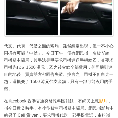
特集
代支、代購、代借之類的騙局，雖然經常出現，但一不小心
同樣有可能「中伏」。今日下午，便有網民指一名貨 Van
司機疑中騙局，其手法是甲要求司機運送手機給乙，並要求
司機先代支 1500 港元，乙之後會給全部費用，但司機到達
目的地後，買賣雙方都同告失蹤。換言之，司機不但白走一
趙，還損失了 1500 港元代支金額，只有一部可能沒用的手
機。
在 facebook 香港交通突發報料區群組，有網民上載
影片
，
指今日近 2 時半，有小型貨車司機疑中騙局。網民指影片中
的男子 Call 貨 van，要求司機代送一部手提電話，由粉嶺