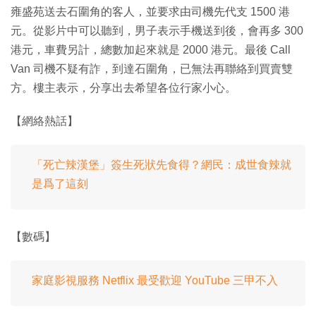
雍盛苑送去石圍角的客人，並要求由司機先代支 1500 港
元。從影片中可以聽到，男子表示手機送到後，會再多 300
港元，車費另計，總數加起來就是 2000 港元。最後 Call
Van 司機不疑有詐，到達石圍角，已無法再聯絡到買賣雙
方。樓主表示，分享出去希望各位行家小心。
【網絡熱話】
「死亡辣漢堡」簽生死狀先食得？網民：成世食辣就
是爲了這刻
【數碼】
家庭影視服務 Netflix 最受歡迎 YouTube 三甲不入