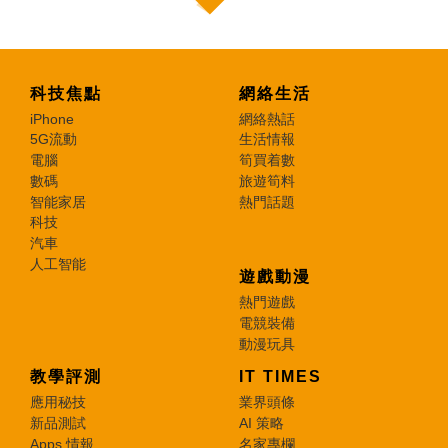
科技焦點
網絡生活
iPhone
網絡熱話
5G流動
生活情報
電腦
筍買着數
數碼
旅遊筍料
智能家居
熱門話題
科技
汽車
人工智能
遊戲動漫
熱門遊戲
電競裝備
動漫玩具
教學評測
IT TIMES
應用秘技
業界頭條
新品測試
AI 策略
Apps 情報
名家專欄