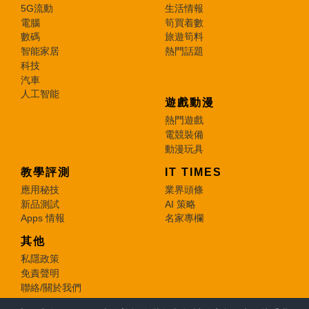
5G流動
生活情報
電腦
筍買着數
數碼
旅遊筍料
智能家居
熱門話題
科技
汽車
人工智能
遊戲動漫
熱門遊戲
電競裝備
動漫玩具
教學評測
IT TIMES
應用秘技
業界頭條
新品測試
AI 策略
Apps 情報
名家專欄
其他
私隱政策
免責聲明
聯絡/關於我們