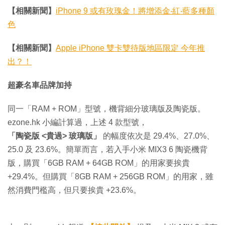
【相關新聞】
iPhone 9 或有玫瑰金！將增添金‧紅‧藍多種顏
色
【相關新聞】
Apple iPhone 雙卡雙待版地區限定 今年推
出？！
超豪名車品牌加持
同一「RAM + ROM」型號，機背細分玻璃版及陶瓷版。
ezone.hk 小編計算過，上述 4 款型號，
「陶瓷版 <貴過> 玻璃版」
的幅度依次是 29.4%、27.0%、
25.0 及 23.6%。簡單而言，若入手小米 MIX3 6 陶瓷機背
版，購買「6GB RAM + 64GB ROM」的用家要挨貴
+29.4%。但購買「8GB RAM + 256GB ROM」的用家，雖
然消費門檻高，但只要挨貴 +23.6%。