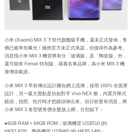
特集
小米 (Xiaomi) MIX 3 下世代旗艦級手機，還未正式發佈，售
價已被率先曝光！雖然官方未正式承認，但值得作為參考。
消息指小米 MIX 3 機背將有分「玻璃版」及「陶瓷版」外，
還可能有 Ferrari 特別版，藉着名車品牌，為小米 MIX 3 機
身增添氣派。
小米 MIX 3 早前傳出設計圖在網上流傳，採用 100% 全面屏
設計，另一最大賣點是仿如對手 Vivo NEX 般，內置升降式
鏡頭，拍照、拍片時才把鏡頭伸出來。但日前更有消息，將
小米 MIX 3 各型號售價全盤放上網，分別如下：
●6GB RAM + 64GB ROM：玻璃機背 US$510 (約
HK$3,978)，陶瓷機背 US$660 (約 HK$5,148)；