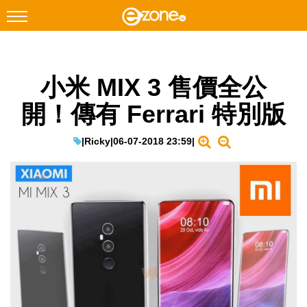
搜尋
小米 MIX 3 售價全公
Facebook
Instagram
開！傳有 Ferrari 特別版
科技焦點
網絡生活
|
Ricky
|
06-07-2018 23:59
|
遊戲動漫
教學評測
EduTech
IT Times
生成式AI與雲端應用
Enterprise Digital Transformation