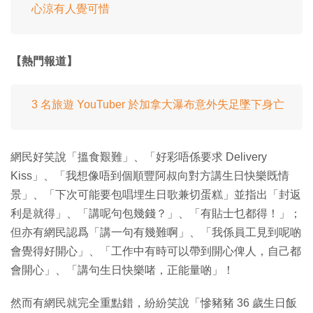
心涼有人覺可惜
【熱門報道】
3 名旅遊 YouTuber 於加拿大瀑布意外失足墜下身亡
網民好笑說「搵食艱難」、「好彩唔係要求 Delivery
Kiss」、「我想像唔到個順豐阿叔向對方講生日快樂既情
景」、「下次可能要包唱埋生日歌兼切蛋糕」並指出「封返
利是就得」、「講呢句包幾錢？」、「有貼士乜都得！」；
但亦有網民認爲「講一句有幾難啊」、「我係員工見到呢啲
會覺得好開心」、「工作中有時可以帶到開心俾人，自己都
會開心」、「講句生日快樂啫，正能量啲」！
然而有網民就完全重點錯，紛紛笑說「慘豬豬 36 歲生日飯