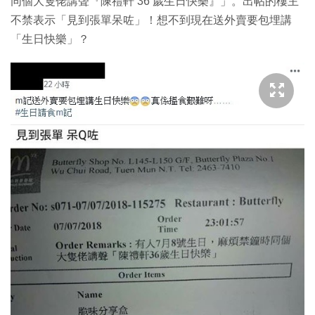
同個大隻佬講聲『陳禮軒 36 歲生日快樂』」。出帖的樓主
不禁表示「見到張單呆咗」！想不到現在送外賣要包埋講
「生日快樂」？