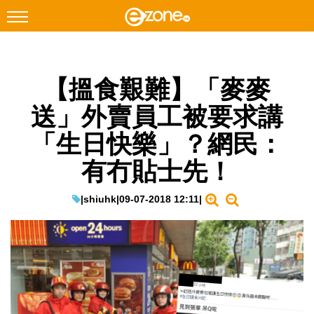
搜尋
【搵食艱難】「麥麥
Facebook
Instagram
送」外賣員工被要求講
科技焦點
「生日快樂」？網民：
網絡生活
有冇貼士先！
遊戲動漫
教學評測
|
shiuhk
|
09-07-2018 12:11
|
EduTech
IT Times
生成式AI與雲端應用
Enterprise Digital Transformation