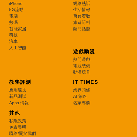
iPhone
網絡熱話
5G流動
生活情報
電腦
筍買着數
數碼
旅遊筍料
智能家居
熱門話題
科技
汽車
人工智能
遊戲動漫
熱門遊戲
電競裝備
動漫玩具
教學評測
IT TIMES
應用秘技
業界頭條
新品測試
AI 策略
Apps 情報
名家專欄
其他
私隱政策
免責聲明
聯絡/關於我們