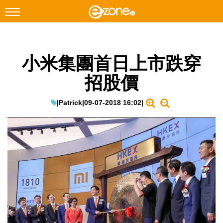
搜尋
小米集團首日上市跌穿
Facebook
Instagram
招股價
科技焦點
網絡生活
|
Patrick
|
09-07-2018 16:02
|
遊戲動漫
教學評測
EduTech
IT Times
生成式AI與雲端應用
Enterprise Digital Transformation