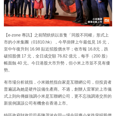
特集
【e-zone 專訊】之前鬧烘烘以首隻「同股不同權」形式上
市的小米集團（01810.hk），今早掛牌上午最低見 16 元，
至中午復升到 16.98 貼近招股價水平；收市報 16.8元，跌
破招股價 17 元，全日成交額 76.82 億元，每手（200 股）
帳面蝕 40 元。今日港股大市升勢，但小米上市並不見有優
勢。
有市場分析就指，小米雖然指自家是互聯網公司，但投資者
普遍認為她是硬件設備生產商。不過，創辦人雷軍於上市儀
式上則向傳媒強調小米是互聯網公司，更不忘強調港交所的
新規例讓該公司有機會在香港上市。
特區政府財政司司長陳茂波在同一場合回應小米跌穿招股價