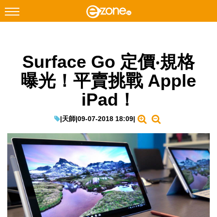
搜尋
Surface Go 定價‧規格
Facebook
Instagram
曝光！平賣挑戰 Apple
科技焦點
iPad！
網絡生活
遊戲動漫
|
天師
|
09-07-2018 18:09
|
教學評測
EduTech
IT Times
生成式AI與雲端應用
Enterprise Digital Transformation