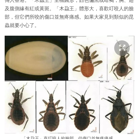
傳入香港。「木蝨王」呈橢圓形，顔色偏黑或暗褐，胸、翅
及腹側緣有紅或黃斑。「木蝨王」體形大，喜歡叮咬人的臉
部，但它們所咬的傷口並無疼痛感。如果大家見到類似的昆
蟲就要小心了。
「木蝨王」喜叮咬人的臉部，但傷口並無疼痛感。