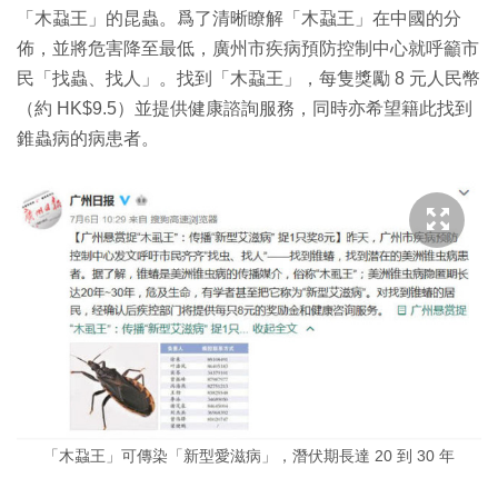
「木蝨王」的昆蟲。爲了清晰瞭解「木蝨王」在中國的分
佈，並將危害降至最低，廣州市疾病預防控制中心就呼籲市
民「找蟲、找人」。找到「木蝨王」，每隻獎勵 8 元人民幣
（約 HK$9.5）並提供健康諮詢服務，同時亦希望籍此找到
錐蟲病的病患者。
「木蝨王」可傳染「新型愛滋病」，潛伏期長達 20 到 30 年