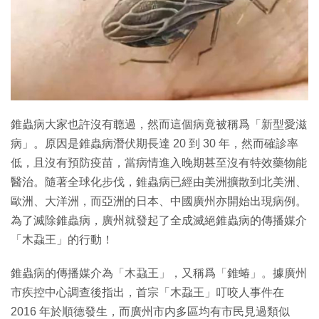
特集
錐蟲病大家也許沒有聼過，然而這個病竟被稱爲「新型愛滋
病」。原因是錐蟲病潛伏期長達 20 到 30 年，然而確診率
低，且沒有預防疫苗，當病情進入晚期甚至沒有特效藥物能
醫治。隨著全球化步伐，錐蟲病已經由美洲擴散到北美洲、
歐洲、大洋洲，而亞洲的日本、中國廣州亦開始出現病例。
為了滅除錐蟲病，廣州就發起了全成滅絕錐蟲病的傳播媒介
「木蝨王」的行動！
錐蟲病的傳播媒介為「木蝨王」，又稱爲「錐蝽」。據廣州
市疾控中心調查後指出，首宗「木蝨王」叮咬人事件在
2016 年於順德發生，而廣州市内多區均有市民見過類似