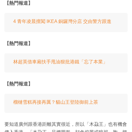
【熱門報道】
4 青年凌晨擅闖 IKEA 銅鑼灣分店 交由警方跟進
【熱門報道】
林超英借車廂扶手甩油狠批港鐵「忘了本業」
【熱門報道】
榴槤雪糕再接再厲？貓山王登陸御前上茶
要知道廣州跟香港距離其實很近，所以「木蝨王」也有機會