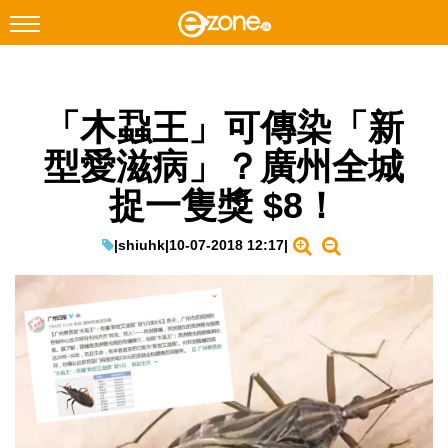
搜尋
「木蝨王」可傳染「新
Facebook
Instagram
型愛滋病」？廣州全城
科技焦點
捉一隻獎 $8！
網絡生活
遊戲動漫
|
shiuhk
|
10-07-2018 12:17
|
教學評測
EduTech
IT Times
生成式AI與雲端應用
Enterprise Digital Transformation