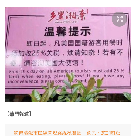
【熱門報道】
網傳港鐵市區線閃燈路線模擬圖！網民：愈加愈密