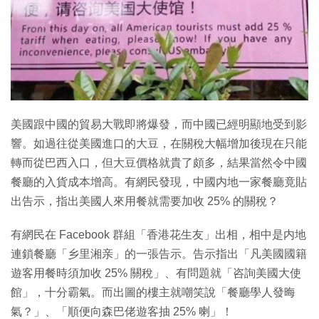
特集
美國跟中國的貿易大戰即將爆發，而中國已經明顯地受到影
響。如過往從美國進口的大豆，在關稅大幅增加後現在只能
轉而從巴西入口，但大豆價格就貴了頗多，結果當然令中國
餐廳的入貨成本增高。有網民發現，中國内地一家餐廳竟貼
出告示，指出美國人來用餐就需要加收 25% 的關稅？
有網民在 Facebook 群組「香港花生友」出相，相中是内地
連鎖餐廳「乡里湘亲」的一張告示。告示指出「凡美國國籍
遊客用餐時須加收 25% 關稅」、有問題就「咨詢美國大使
館」，十分霸氣。而出圖的樓主就嘲笑說「餐廳學人發晦
氣？」、「順便向森巴佬遊客抽 25% 喇」！