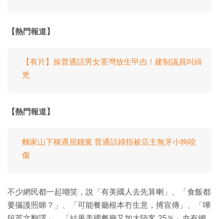
【熱門報道】
【有片】操普通話男女荃灣放生曱甴！建制議員叫緝
兇
【熱門報道】
麵家山下稱遇屈錢黨 普通話婦指被店主無牙小狗咬
傷
不少網民都一起嘲笑，說「有美國人去先算喇」、「食飯都
要攞護照睇？」、「可能餐廳根本冇生意，搏宣傳」、「嘩
段英文翻譯」、「結果美國餐廳又加大陸客 25％」亦有網