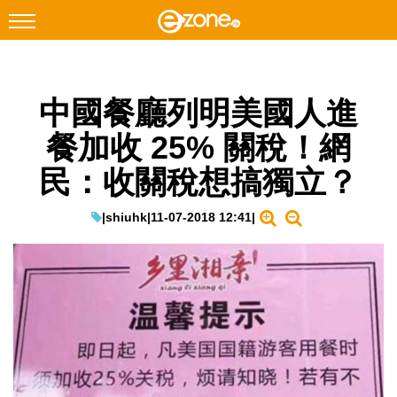
搜尋
中國餐廳列明美國人進
Facebook
Instagram
餐加收 25% 關稅！網
科技焦點
民：收關稅想搞獨立？
網絡生活
遊戲動漫
|
shiuhk
|
11-07-2018 12:41
|
教學評測
EduTech
IT Times
生成式AI與雲端應用
Enterprise Digital Transformation