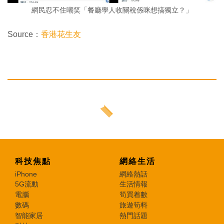
網民忍不住嘲笑「餐廳學人收關稅係咪想搞獨立？」
Source：
香港花生友
科技焦點
網絡生活
iPhone
網絡熱話
5G流動
生活情報
電腦
筍買着數
數碼
旅遊筍料
智能家居
熱門話題