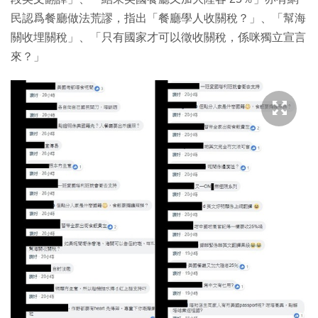
民認爲餐廳做法荒謬，指出「餐廳學人收關稅？」、「幫海
關收埋關稅」、「只有國家才可以徵收關稅，係咪獨立宣言
來？」