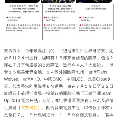
賽事方面，今年最為注目的「《絕地求生》世界邀請賽」定
於８月２４日進行，屆時有１６隊來自國際的團隊，包括２
隊在７月下旬選拔的香港隊伍，進行６４人「大逃殺」，爭
奪１５萬美元獎金池。１４隊外國團隊包括：台灣Flahs
Wolves、台灣AHQ、中國OMG、中國LGD、北美Cloud9
等。代表香港的兩隊共８名選手，會在７月１９日至２２日
於鑽石山荷理活廣場一樓舉行的開幕活動「工銀亞洲Team
Up 2018 電競狂熱」期間，進行香港區選拔賽，報名及詳情
可瀏覽
【官方網站】
。配合音樂電競主題，唱作歌手陳柏宇
更會在７月１９日現場進行「１：５０食雞挑戰賽」，有興