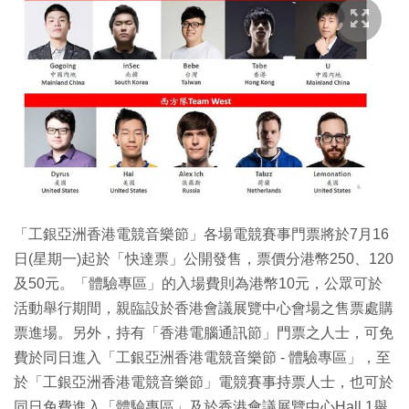
「工銀亞洲香港電競音樂節」各場電競賽事門票將於7月16
日(星期一)起於「快達票」公開發售，票價分港幣250、120
及50元。「體驗專區」的入場費則為港幣10元，公眾可於
活動舉行期間，親臨設於香港會議展覽中心會場之售票處購
票進場。另外，持有「香港電腦通訊節」門票之人士，可免
費於同日進入「工銀亞洲香港電競音樂節 - 體驗專區」，至
於「工銀亞洲香港電競音樂節」電競賽事持票人士，也可於
同日免費進入「體驗專區」及於香港會議展覽中心Hall 1舉