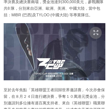
準決賽及總決賽兩場，獎金池達到300,000美元，參戰團隊
共8 隊，分別來自亞洲、歐洲、美洲、中國大陸，當中包
括：MIBR (巴西)及TYLOO (中國大陸) 等專業隊伍。
至於去年焦點「英雄聯盟王者回歸世界邀請賽」今次亦會保
留，在８月２４日進行總決賽，爭奪１０萬港元獎金池，分
別邀請到多位擁有過百萬支持者、來自《英雄聯盟》職業聯