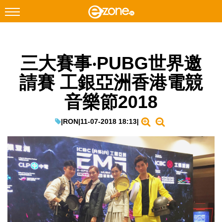
搜尋
三大賽事‧PUBG世界邀
Facebook
Instagram
請賽 工銀亞洲香港電競
科技焦點
音樂節2018
網絡生活
遊戲動漫
|
RON
|
11-07-2018 18:13
|
教學評測
EduTech
IT Times
生成式AI與雲端應用
Enterprise Digital Transformation