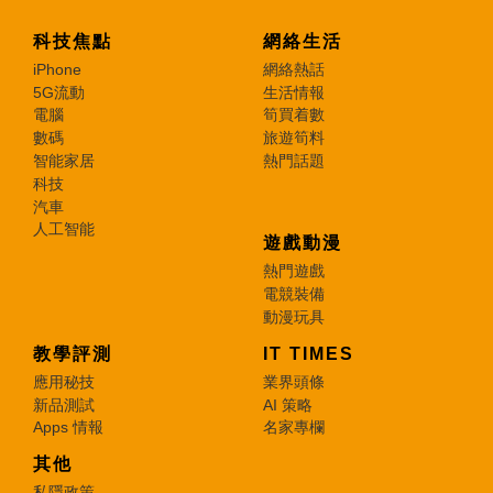
科技焦點
網絡生活
iPhone
網絡熱話
5G流動
生活情報
電腦
筍買着數
數碼
旅遊筍料
智能家居
熱門話題
科技
汽車
人工智能
遊戲動漫
熱門遊戲
電競裝備
動漫玩具
教學評測
IT TIMES
應用秘技
業界頭條
新品測試
AI 策略
Apps 情報
名家專欄
其他
私隱政策