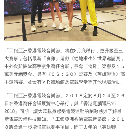
特集
「工銀亞洲香港電競音樂節」將在8月底舉行，更升級至三
大賽事，包括最新「食雞」遊戲《絕地求生》世界邀請賽，
中外食雞團隊高手雲集灣仔會展，爭奪「食雞」榮譽及１５
萬美元總獎金。另有《ＣＳ：ＧＯ》盃賽及《英雄聯盟》高
手邀請賽。並會有ＶＲ體驗館及電競學堂等其他現場活動。
「工銀亞洲香港電競音樂節」２０１８定於８月２４至２６
日在香港灣仔會議展覽中心舉行，與「香港電腦通訊節
2018」同期，讓大眾親身感受電競運動的刺激感與了解最
新電競設備科技新知。「工銀亞洲香港電競音樂節」２０１
８將會進一步增強電競賽事項目，除了去年的《英雄聯