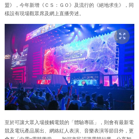
盟》，今年新增《ＣＳ：ＧＯ》及流行的《絕地求生》，同
樣設有現場觀眾席及網上直播旁述。
至於可讓大眾入場接觸電競的「體驗專區」，則會有最新電
競及電玩產品展出、網絡紅人表演、音樂表演等節目外，更