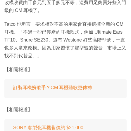
改模收費由千多元到五千多元不等，這費用足夠買好些入門
級的 CM 耳機了。
Tatco 也坦言，要求相對不高的用家會直接選擇全新的 CM
耳機。「不過一些已停產的耳機款式，例如 Ultimate Ears
TF10、Shure SE230、還有 Westone 好些高階型號，一直
也多人拿來改模。因為用家習慣了那型號的聲音，市場上又
找不到代替品。」
【相關報道】
訂製耳機扮歌手？CM 耳機聽歌更傳神
【相關報道】
SONY 客製化耳機售價約 $21,000