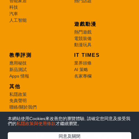
智能家居
熱門話題
科技
汽車
人工智能
遊戲動漫
熱門遊戲
電競裝備
動漫玩具
教學評測
IT TIMES
應用秘技
業界頭條
新品測試
AI 策略
Apps 情報
名家專欄
其他
私隱政策
免責聲明
聯絡/關於我們
本網站使用Cookies來改善您的瀏覽體驗, 請確定您同意及接受我
© 2026 e-zone. All Rights Reserved.
們的
私隱政策與使用條款
才繼續瀏覽。
在Google
同意及關閉
追蹤《e-zone》