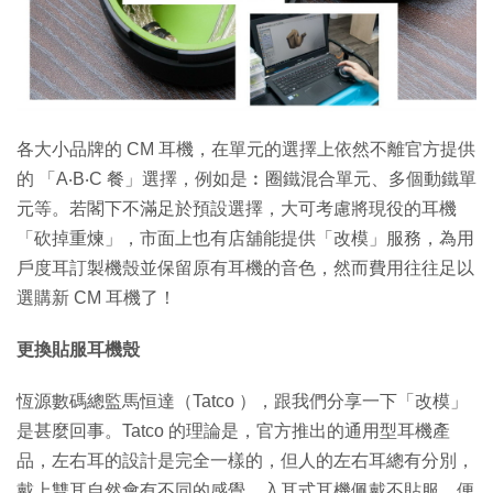
特集
各大小品牌的 CM 耳機，在單元的選擇上依然不離官方提供
的 「A‧B‧C 餐」選擇，例如是︰圈鐵混合單元、多個動鐵單
元等。若閣下不滿足於預設選擇，大可考慮將現役的耳機
「砍掉重煉」，市面上也有店舖能提供「改模」服務，為用
戶度耳訂製機殼並保留原有耳機的音色，然而費用往往足以
選購新 CM 耳機了！
更換貼服耳機殼
恆源數碼總監馬恒達（Tatco ），跟我們分享一下「改模」
是甚麼回事。Tatco 的理論是，官方推出的通用型耳機產
品，左右耳的設計是完全一樣的，但人的左右耳總有分別，
戴上雙耳自然會有不同的感覺。入耳式耳機佩戴不貼服，便