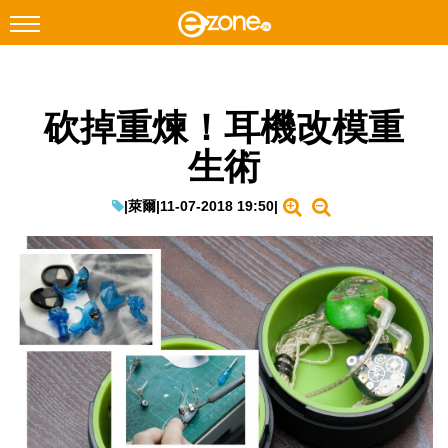
搜尋
砍掉重煉！耳機改模重
Facebook
Instagram
生術
科技焦點
網絡生活
|
萊爾
|
11-07-2018 19:50
|
遊戲動漫
教學評測
EduTech
IT Times
生成式AI與雲端應用
Enterprise Digital Transformation