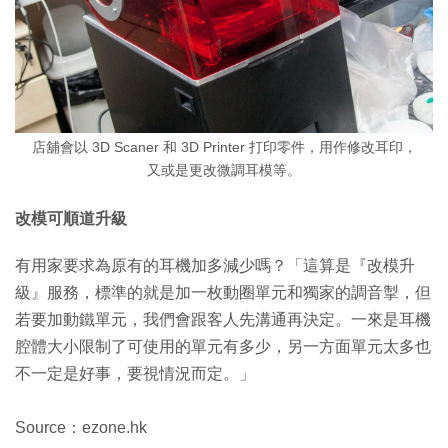
店舖會以 3D Scaner 和 3D Printer 打印零件，用作修改耳印，
又或是更改微調耳模等。
改模可順道升級
有用家要求為原有的耳機加多減少嗎？「這算是『改模升
級』服務，標準的就是加一枚動圈單元和獨家的調音掣，但
若要加動鐵單元，我們會跟客人先溝通再決定。一來是耳機
腔體大小限制了可使用的單元有多少，另一方面單元太多也
不一定是好事，要視情況而定。」
Source：ezone.hk