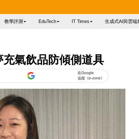
教學評測
EduTech
IT Times
生成式AI與雲端
夢充氣飲品防傾側道具
在Google
追蹤《e-zone》