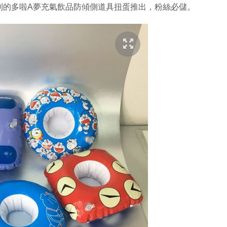
列的多啦A夢充氣飲品防傾側道具扭蛋推出，粉絲必儲。