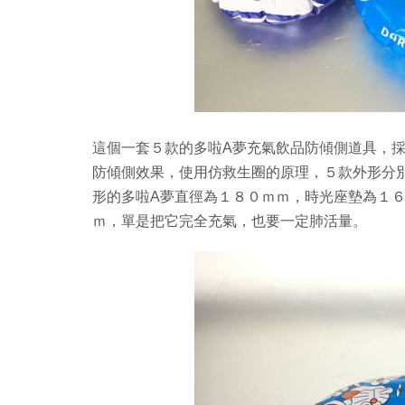
這個一套５款的多啦A夢充氣飲品防傾側道具，
防傾側效果，使用仿救生圈的原理，５款外形分
形的多啦A夢直徑為１８０ｍｍ，時光座墊為１６
ｍ，單是把它完全充氣，也要一定肺活量。