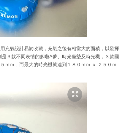
採用充氣設計易於收藏，充氣之後有相當大的面積，以發揮
別是３款不同表情的多啦A夢、時光座墊及時光機，３款圓
５ｍｍ，而最大的時光機就達到１８０ｍｍ ｘ ２５０ｍ