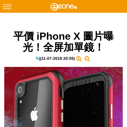
搜尋
平價 iPhone X 圖片曝
Facebook
Instagram
光！全屏加單鏡！
科技焦點
網絡生活
|
|
11-07-2018 20:05
|
遊戲動漫
教學評測
EduTech
IT Times
生成式AI與雲端應用
Enterprise Digital Transformation