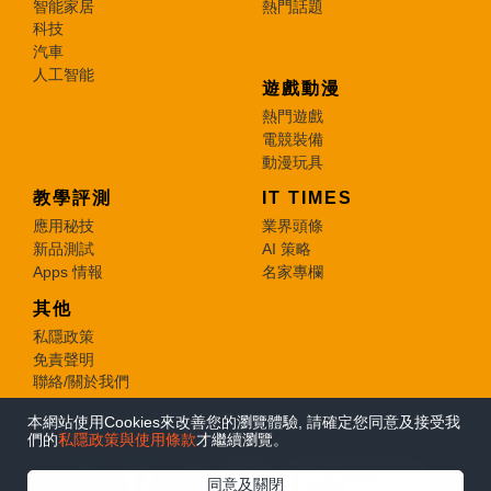
智能家居
熱門話題
科技
汽車
人工智能
遊戲動漫
熱門遊戲
電競裝備
動漫玩具
教學評測
IT TIMES
應用秘技
業界頭條
新品測試
AI 策略
Apps 情報
名家專欄
其他
私隱政策
免責聲明
聯絡/關於我們
本網站使用Cookies來改善您的瀏覽體驗, 請確定您同意及接受我
© 2026 e-zone. All Rights Reserved.
們的
私隱政策與使用條款
才繼續瀏覽。
在Google
同意及關閉
追蹤《e-zone》