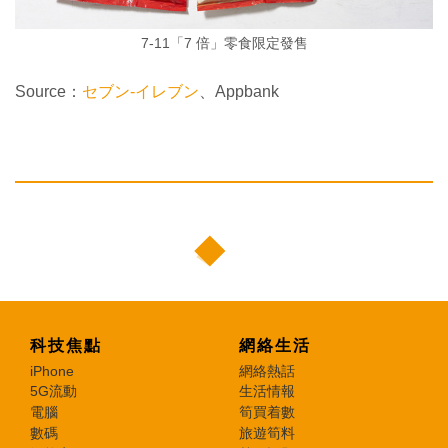
7-11「7 倍」零食限定發售
Source：
セブン-イレブン
、Appbank
科技焦點
網絡生活
iPhone
網絡熱話
5G流動
生活情報
電腦
筍買着數
數碼
旅遊筍料