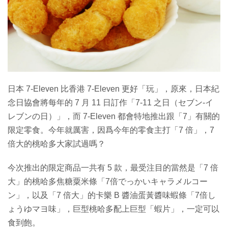
特集
日本 7-Eleven 比香港 7-Eleven 更好「玩」，原來，日本紀
念日協會將每年的 7 月 11 日訂作「7-11 之日（セブン-イ
レブンの日）」，而 7-Eleven 都會特地推出跟「7」有關的
限定零食。今年就厲害，因爲今年的零食主打「7 倍」，7
倍大的桃哈多大家試過嗎？
今次推出的限定商品一共有 5 款，最受注目的當然是「7 倍
大」的桃哈多焦糖粟米條「7倍でっかいキャラメルコー
ン」，以及「7 倍大」的卡樂 B 醬油蛋黃醬味蝦條「7倍し
ょうゆマヨ味」，巨型桃哈多配上巨型「蝦片」，一定可以
食到飽。