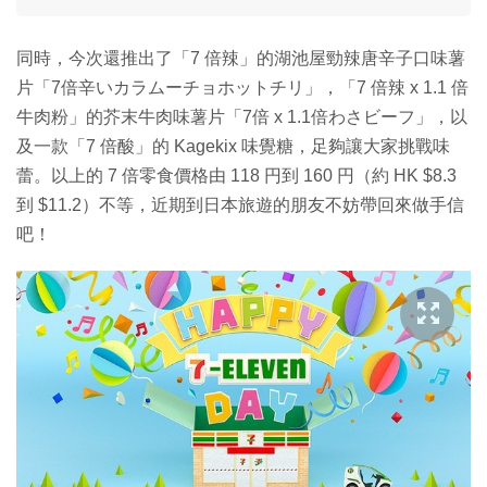
同時，今次還推出了「7 倍辣」的湖池屋勁辣唐辛子口味薯
片「7倍辛いカラムーチョホットチリ」，「7 倍辣 x 1.1 倍
牛肉粉」的芥末牛肉味薯片「7倍 x 1.1倍わさビーフ」，以
及一款「7 倍酸」的 Kagekix 味覺糖，足夠讓大家挑戰味
蕾。以上的 7 倍零食價格由 118 円到 160 円（約 HK $8.3
到 $11.2）不等，近期到日本旅遊的朋友不妨帶回來做手信
吧！