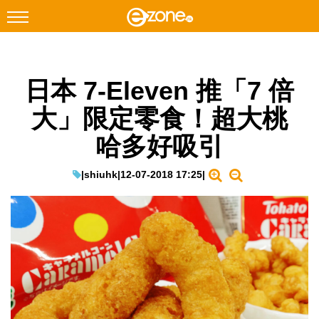
搜尋
日本 7-Eleven 推「7 倍
Facebook
Instagram
大」限定零食！超大桃
科技焦點
哈多好吸引
網絡生活
遊戲動漫
|
shiuhk
|
12-07-2018 17:25
|
教學評測
EduTech
IT Times
生成式AI與雲端應用
Enterprise Digital Transformation