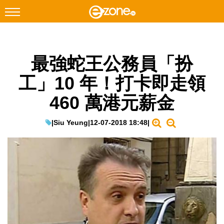
搜尋
最強蛇王公務員「扮
Facebook
Instagram
工」10 年！打卡即走領
科技焦點
460 萬港元薪金
網絡生活
遊戲動漫
|
Siu Yeung
|
12-07-2018 18:48
|
教學評測
EduTech
IT Times
生成式AI與雲端應用
Enterprise Digital Transformation