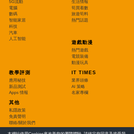
5G流動
生活情報
電腦
筍買着數
數碼
旅遊筍料
智能家居
熱門話題
科技
汽車
人工智能
遊戲動漫
熱門遊戲
電競裝備
動漫玩具
教學評測
IT TIMES
應用秘技
業界頭條
新品測試
AI 策略
Apps 情報
名家專欄
其他
私隱政策
免責聲明
聯絡/關於我們
本網站使用Cookies來改善您的瀏覽體驗, 請確定您同意及接受我