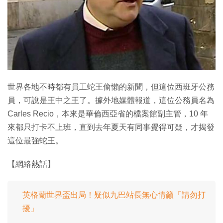
特集
世界各地不時都有員工蛇王偷懶的新聞，但這位西班牙公務
員，可說是王中之王了。據外地媒體報道，這位公務員名為
Carles Recio，本來是華倫西亞省的檔案館副主管，10 年
來都只打卡不上班，直到去年夏天有同事覺得可疑，才揭發
這位最強蛇王。
【網絡熱話】
英格蘭世界盃出局！疑似九巴站長無心情籲「請勿打
擾」