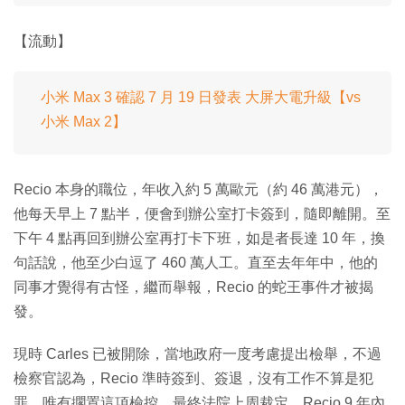
【流動】
小米 Max 3 確認 7 月 19 日發表 大屏大電升級【vs
小米 Max 2】
Recio 本身的職位，年收入約 5 萬歐元（約 46 萬港元），
他每天早上 7 點半，便會到辦公室打卡簽到，隨即離開。至
下午 4 點再回到辦公室再打卡下班，如是者長達 10 年，換
句話說，他至少白逗了 460 萬人工。直至去年年中，他的
同事才覺得有古怪，繼而舉報，Recio 的蛇王事件才被揭
發。
現時 Carles 已被開除，當地政府一度考慮提出檢舉，不過
檢察官認為，Recio 準時簽到、簽退，沒有工作不算是犯
罪，唯有擱置這項檢控。最終法院上周裁定，Recio 9 年內