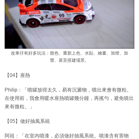
改車仔有好多玩法：脫色、重新上色、水貼、繪畫、加燈、加
聲、甚至搭建場景。
【04】座熱
Philip：「噴罐放得太久，易有沉澱物，噴出來會有微粒。
在使用前，我會用暖水座熱噴罐幾分鐘，再搖勻，避免噴出
來有微粒。」
【05】做好抽風系統
阿祖：「在室內噴漆，必須做好抽風系統。噴漆含有害物