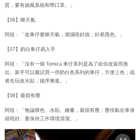
質，要有抽風系統和帶口罩。」
【06】睇天氣
阿祖：「改車仔要睇天氣，潮濕唔好搞，好易甩色。」
【07】奶白車仔易入手
阿祖：「沒有一個 Tomica 車仔系列是為了給你改裝而推
出。新手可以嘗試買一些奶白色系列的車仔，方便上色；或
者先玩改水貼，循序漸進。」
【08】最煩有塵
阿祖：「無論噴色、水貼、繪畫，最煩有塵；塵埃黏在車身
就唔好。要保持工作環境清潔。」