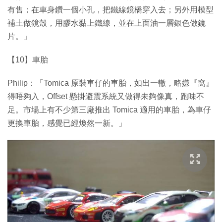
有售；在車身鑽一個小孔，把鐵線鏡橋穿入去；另外用模型
補土做鏡殼，用膠水黏上鐵線，並在上面油一層銀色做鏡
片。」
【10】車胎
Philip：「Tomica 原裝車仔的車胎，如出一轍，略嫌『窩』
得唔夠入，Offset 懸掛避震系統又做得未夠像真，跑味不
足。市場上有不少第三廠推出 Tomica 適用的車胎，為車仔
更換車胎，感覺已經煥然一新。」