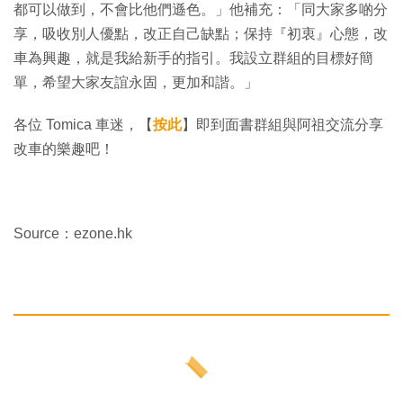
都可以做到，不會比他們遜色。」他補充：「同大家多啲分
享，吸收別人優點，改正自己缺點；保持『初衷』心態，改
車為興趣，就是我給新手的指引。我設立群組的目標好簡
單，希望大家友誼永固，更加和諧。」
各位 Tomica 車迷，【
按此
】即到面書群組與阿祖交流分享
改車的樂趣吧！
Source：ezone.hk