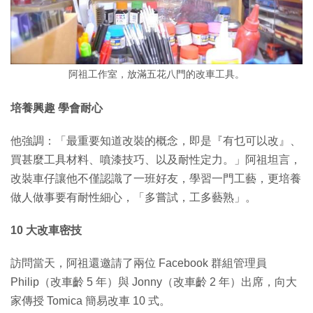
阿祖工作室，放滿五花八門的改車工具。
培養興趣 學會耐心
他強調：「最重要知道改裝的概念，即是『有乜可以改』、
買甚麼工具材料、噴漆技巧、以及耐性定力。」阿祖坦言，
改裝車仔讓他不僅認識了一班好友，學習一門工藝，更培養
做人做事要有耐性細心，「多嘗試，工多藝熟」。
10 大改車密技
訪問當天，阿祖還邀請了兩位 Facebook 群組管理員
Philip（改車齡 5 年）與 Jonny（改車齡 2 年）出席，向大
家傳授 Tomica 簡易改車 10 式。