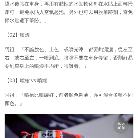
舔水後貼在車身，再用有黏性的水貼軟化劑在水貼上面輕掃
即可，避免水貼入空氣起泡。另外也可以用脫筆跡劑，避免
掃水貼遺下筆跡。」
【02】噴漆
阿祖：「不論脫色、上色、或噴光漆，都要夠瀟灑，從左至
右，或右至左，一噴到底。噴嘴不要在車身停留，否則好易
令到車身上的噴漆不均衡，很難看。」
【03】噴槍 vs 噴罐
阿祖：「噴槍比噴罐好，前者顏色夠薄，亦可混合多種不同
顏色。」