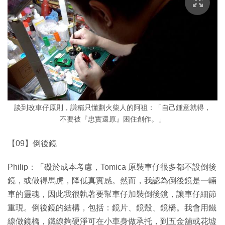
談到改車仔原則，謙稱只懂劃火柴人的阿祖：「自己鍾意就得，
不要被『忠實還原』困住創作。」
【09】倒後鏡
Philip：「礙於成本考慮，Tomica 原裝車仔很多都不設倒後
鏡，或做得馬虎，降低真實感。然而，我認為倒後鏡是一輛
車的靈魂，因此我很執著要幫車仔加裝倒後鏡，讓車仔細節
重現。倒後鏡的結構，包括：鏡片、鏡殼、鏡橋。我會用鐵
線做鏡橋，鐵線夠硬淨可在小車身做承托，到五金舖或花墟