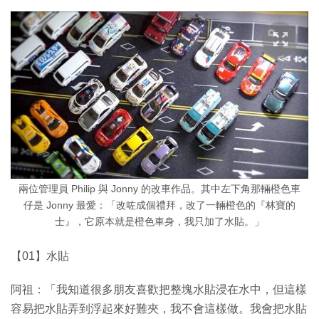
兩位管理員 Philip 與 Jonny 的改車作品。其中左下角那輛橙色車
仔是 Jonny 最愛：「改咗成個禮拜，改了一輛橙色的『林寶的
士』，它原本就是橙色車身，我只加了水貼。」
【01】水貼
阿祖：「我知道很多朋友喜歡把整塊水貼浸在水中，但這樣
容易把水貼弄到浮起來好難夾，我不會這樣做。我會把水貼