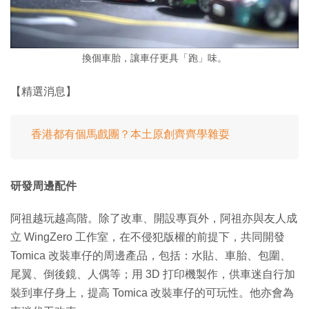
換個車胎，讓車仔更具「跑」味。
【精選消息】
香港都有個馬戲團？本土原創齊齊學雜耍
研發周邊配件
阿祖越玩越高階。除了改車、開設專頁外，阿祖亦與友人成
立 WingZero 工作室，在不侵犯版權的前提下，共同開發
Tomica 改裝車仔的周邊產品，包括：水貼、車胎、包圍、
尾翼、倒後鏡、人偶等；用 3D 打印機製作，供車迷自行加
裝到車仔身上，提高 Tomica 改裝車仔的可玩性。他亦會為