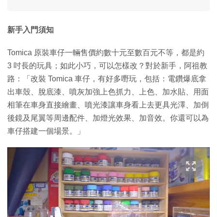
新手入門須知
Tomica 原裝車仔一輛售價約數十元至數百元不等，都是約
3 吋長的玩具；如此小巧，可以怎樣改？對於新手，阿祖教
路：「改裝 Tomica 車仔，有好多嘢玩，包括：電鑽爆底拿
出車殼、脫底漆、噴灰加強上色抓力、上色、加水貼、用面
相筆在車身直接繪畫、噴光漆讓車身看上去更具光澤、加倒
後鏡及尾翼等周邊配件、加燈光效果、加音效。你還可以為
車仔搭建一個場景。」