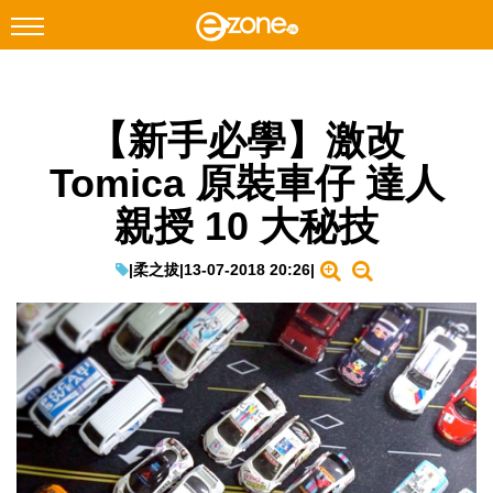
搜尋
【新手必學】激改
Facebook
Instagram
Tomica 原裝車仔 達人
科技焦點
親授 10 大秘技
網絡生活
遊戲動漫
|
柔之拔
|
13-07-2018 20:26
|
教學評測
EduTech
IT Times
生成式AI與雲端應用
Enterprise Digital Transformation