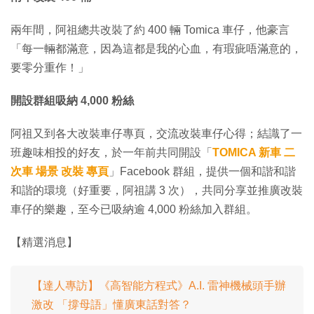
兩年間，阿祖總共改裝了約 400 輛 Tomica 車仔，他豪言
「每一輛都滿意，因為這都是我的心血，有瑕疵唔滿意的，
要零分重作！」
開設群組吸納 4,000 粉絲
阿祖又到各大改裝車仔專頁，交流改裝車仔心得；結識了一
班趣味相投的好友，於一年前共同開設「
TOMICA 新車 二
次車 場景 改裝 專頁
」Facebook 群組，提供一個和諧和諧
和諧的環境（好重要，阿祖講 3 次），共同分享並推廣改裝
車仔的樂趣，至今已吸納逾 4,000 粉絲加入群組。
【精選消息】
【達人專訪】《高智能方程式》A.I. 雷神機械頭手辦
激改 「撐母語」懂廣東話對答？