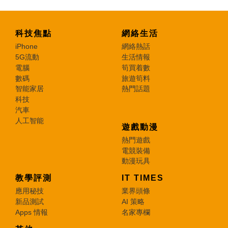
科技焦點
網絡生活
iPhone
網絡熱話
5G流動
生活情報
電腦
筍買着數
數碼
旅遊筍料
智能家居
熱門話題
科技
汽車
人工智能
遊戲動漫
熱門遊戲
電競裝備
動漫玩具
教學評測
IT TIMES
應用秘技
業界頭條
新品測試
AI 策略
Apps 情報
名家專欄