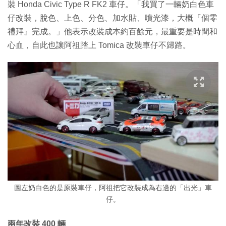
裝 Honda Civic Type R FK2 車仔。「我買了一輛奶白色車
仔改裝，脫色、上色、分色、加水貼、噴光漆，大概『個零
禮拜』完成。」他表示改裝成本約百餘元，最重要是時間和
心血，自此也讓阿祖踏上 Tomica 改裝車仔不歸路。
圖左奶白色的是原裝車仔，阿祖把它改裝成為右邊的「出光」車
仔。
兩年改裝 400 輛