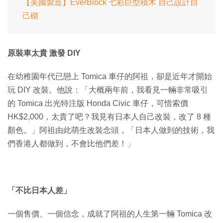
【美國製造】EverBlock 七彩巨型積木 自己設計自
己砌
原裝車太貴 激發 DIY
在幼稚園年代已戀上 Tomica 車仔的阿祖，卻是近年才開始
玩 DIY 改裝。他說：「大概兩年前，我看見一輛非常吸引
的 Tomica 出光特注版 Honda Civic 車仔，可惜索價
HK$2,000，太貴了吧？我見有日本人自己改裝，改了 8 種
顏色。」阿祖由此萌生改裝念頭，「日本人做到的技術，我
們香港人都做到，不會比他們差！」
「不比日本人差」
一個售價、一個信念，成就了阿祖的人生第一輛 Tomica 改