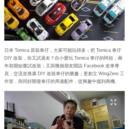
特集
日本 Tomica 原裝車仔，大家可能玩得多；把 Tomica 車仔
DIY 改裝，你又試過未？自小愛玩 Tomica 車仔的阿祖，兩
年前開始嘗試改裝；又與幾個朋友開設 Facebook 改車專
頁，交流並推廣 DIY 改裝車仔的樂趣；更創立 WingZero 工
作室，與同好開發車仔的周邊配件，從興趣中搵到商機。