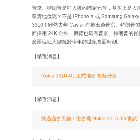
普京、特朗普是狂人級的國家元首，基本上是人
尊貴地位呢？不是 iPhone X 或 Samsung Galaxy
3310！雖然去年 Caviar 有推出過普京、特朗普
面採用 24K 金外，機背也鑄有普京、特朗普的肖像，
念兩位狂人總統於今年的世紀會面時刻。
【精選消息】
Nokia 3310 4G 正式推出 規格升級
【精選消息】
勁過過古天樂！復古機 Nokia 3310 3G 實試