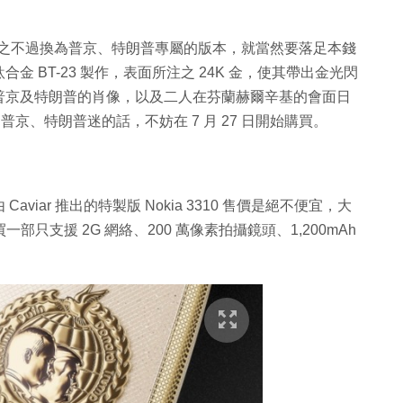
手機，之不過換為普京、特朗普專屬的版本，就當然要落足本錢
 BT-23 製作，表面所注之 24K 金，使其帶出金光閃
普京及特朗普的肖像，以及二人在芬蘭赫爾辛基的會面日
是普京、特朗普迷的話，不妨在 7 月 27 日開始購買。
iar 推出的特製版 Nokia 3310 售價是絕不便宜，大
購買一部只支援 2G 網絡、200 萬像素拍攝鏡頭、1,200mAh