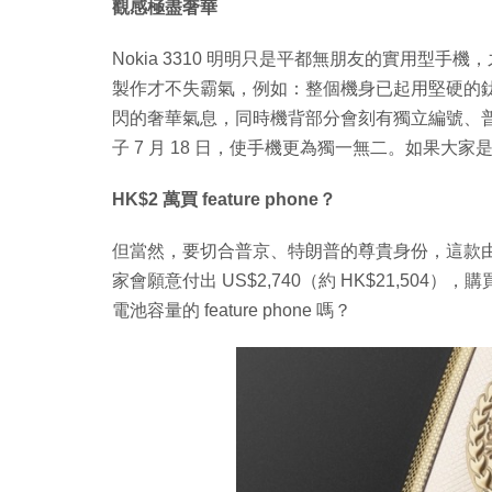
觀感極盡奢華
Nokia 3310 明明只是平都無朋友的實用型
製作才不失霸氣，例如：整個機身已起用堅硬的鈦合金
閃的奢華氣息，同時機背部分會刻有獨立編號、
子 7 月 18 日，使手機更為獨一無二。如果大家
HK$2 萬買 feature phone？
但當然，要切合普京、特朗普的尊貴身份，這款由 Cav
家會願意付出 US$2,740（約 HK$21,504），
電池容量的 feature phone 嗎？