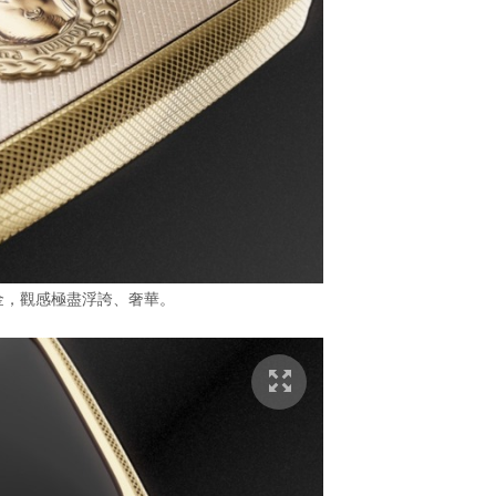
 金，觀感極盡浮誇、奢華。