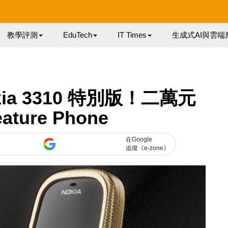
教學評測
EduTech
IT Times
生成式AI與雲端
ia 3310 特別版！二萬元
ture Phone
在Google
追蹤《e-zone》