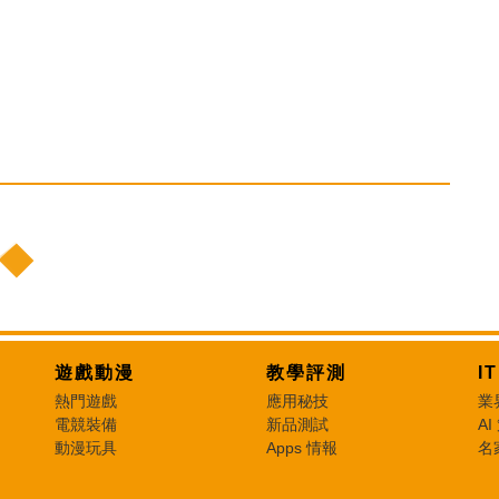
遊戲動漫
教學評測
I
熱門遊戲
應用秘技
業
電競裝備
新品測試
AI
動漫玩具
Apps 情報
名