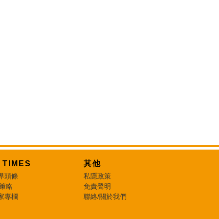
T TIMES
其他
界頭條
私隱政策
 策略
免責聲明
家專欄
聯絡/關於我們