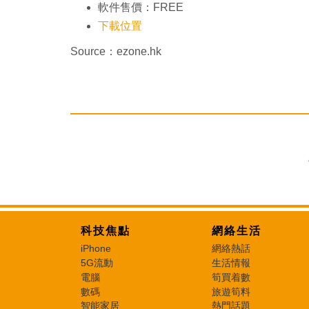
軟件售價：FREE
下載位置
Source：ezone.hk
科技焦點
網絡生活
iPhone
網絡熱話
5G流動
生活情報
電腦
筍買着數
數碼
旅遊筍料
智能家居
熱門話題