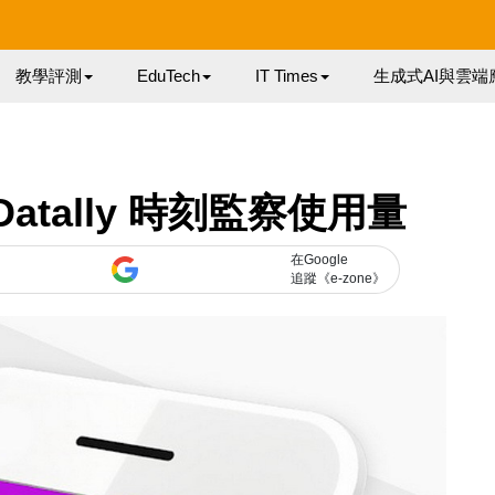
教學評測
EduTech
IT Times
生成式AI與雲端
atally 時刻監察使用量
在Google
追蹤《e-zone》