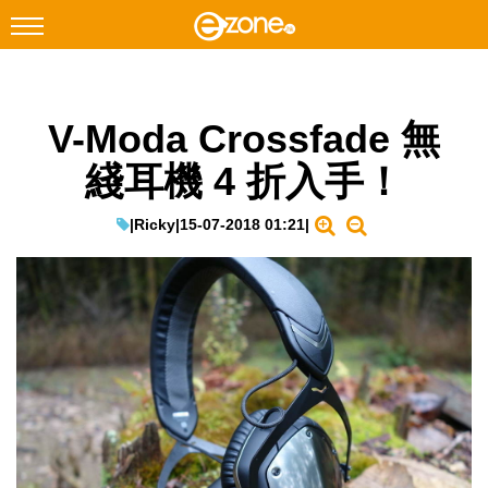
搜尋
V-Moda Crossfade 無
Facebook
Instagram
綫耳機 4 折入手！
科技焦點
網絡生活
|
Ricky
|
15-07-2018 01:21
|
遊戲動漫
教學評測
EduTech
IT Times
生成式AI與雲端應用
Enterprise Digital Transformation