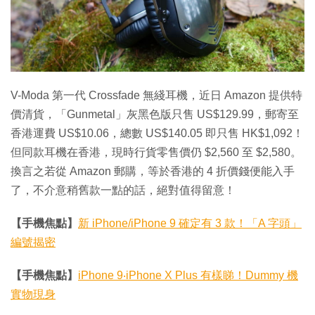
特集
V-Moda 第一代 Crossfade 無綫耳機，近日 Amazon 提供特
價清貨，「Gunmetal」灰黑色版只售 US$129.99，郵寄至
香港運費 US$10.06，總數 US$140.05 即只售 HK$1,092！
但同款耳機在香港，現時行貨零售價仍 $2,560 至 $2,580。
換言之若從 Amazon 郵購，等於香港的 4 折價錢便能入手
了，不介意稍舊款一點的話，絕對值得留意！
【手機焦點】
新 iPhone/iPhone 9 確定有 3 款！「A 字頭」
編號揭密
【手機焦點】
iPhone 9‧iPhone X Plus 有樣睇！Dummy 機
實物現身