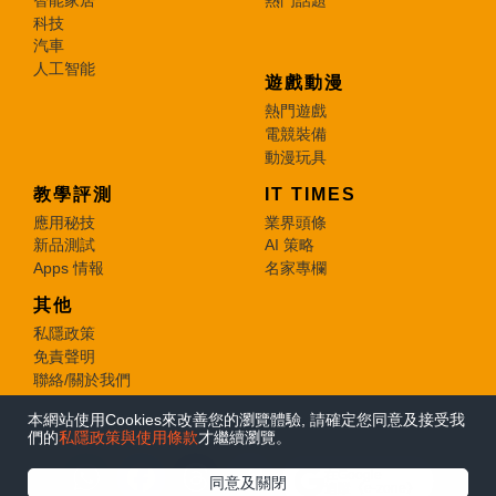
科技
汽車
人工智能
遊戲動漫
熱門遊戲
電競裝備
動漫玩具
教學評測
IT TIMES
應用秘技
業界頭條
新品測試
AI 策略
Apps 情報
名家專欄
其他
私隱政策
免責聲明
聯絡/關於我們
本網站使用Cookies來改善您的瀏覽體驗, 請確定您同意及接受我
© 2026 e-zone. All Rights Reserved.
們的
私隱政策與使用條款
才繼續瀏覽。
在Google
同意及關閉
追蹤《e-zone》