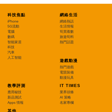
科技焦點
網絡生活
iPhone
網絡熱話
5G流動
生活情報
電腦
筍買着數
數碼
旅遊筍料
智能家居
熱門話題
科技
汽車
人工智能
遊戲動漫
熱門遊戲
電競裝備
動漫玩具
教學評測
IT TIMES
應用秘技
業界頭條
新品測試
AI 策略
Apps 情報
名家專欄
其他