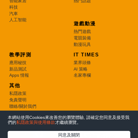
智能家居
熱門話題
科技
汽車
人工智能
遊戲動漫
熱門遊戲
電競裝備
動漫玩具
教學評測
IT TIMES
應用秘技
業界頭條
新品測試
AI 策略
Apps 情報
名家專欄
其他
私隱政策
免責聲明
聯絡/關於我們
本網站使用Cookies來改善您的瀏覽體驗, 請確定您同意及接受我
© 2026 e-zone. All Rights Reserved.
們的
私隱政策與使用條款
才繼續瀏覽。
在Google
同意及關閉
追蹤《e-zone》