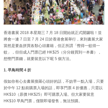
特集
香港書展 2018 本星期三 7 月 18 日開始就正式開鑼啦！並
將會一連 7 日至 7 月 24 日於香港會展舉行，來到書展大家
當然是要血拼買各類心頭書籍，但正所謂「慳得一蚊得一
蚊」，但但成人門票已經 HK$25（分分鐘買到一本書），
想慳門票錢，就要留意以下呢 5 個方法。
1. 早鳥時間 4 折
假如你有心去書展搜羅心頭好的話，不妨早一點入場，只要
於中午 12 點前購票入場的話，即享門票 4 折優惠，只需以
HK$10（原價 HK$25）即可購票入場。但大家要留意
HK$10 早鳥門票，僅限即場發售，無法預購。