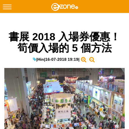
搜尋
書展 2018 入場券優惠！
Facebook
Instagram
筍價入場的 5 個方法
科技焦點
網絡生活
|
Hin
|
16-07-2018 19:19
|
遊戲動漫
教學評測
EduTech
IT Times
生成式AI與雲端應用
Enterprise Digital Transformation