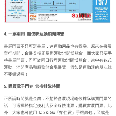
4. 一票兩用 順便睇運動消閒博覽
書展門票不只可逛書展，連運動用品也有得睇。原來在書展
舉行期間，會展 5 樓正舉辦運動消閒博覽會，而大家只要手
持書展門票，即可於同日行埋運動消閒博覽會，當中有各式
運動、消閒產品和服務於會場展覽，假如是運動迷的朋友就
不要錯過喔！
5. 購買電子門券 節省排隊時間
正所謂時間就是金錢，不想於會展現場輪候排隊購買門票的
話，可選擇於指定便利店及全線快達票，購買書展門票。此
外，大家也可使用 Tap & Go「拍住賞」手機錢包，又或是