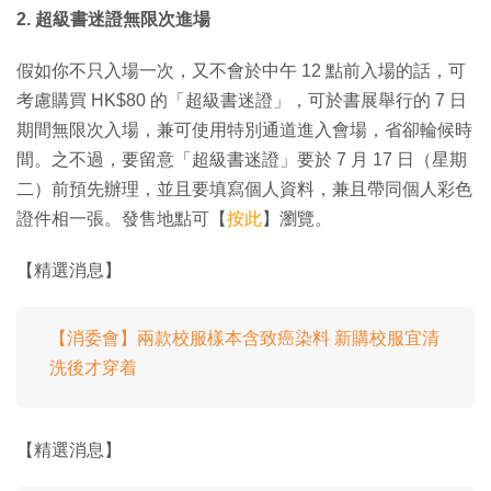
2. 超級書迷證無限次進場
假如你不只入場一次，又不會於中午 12 點前入場的話，可
考慮購買 HK$80 的「超級書迷證」，可於書展舉行的 7 日
期間無限次入場，兼可使用特別通道進入會場，省卻輪候時
間。之不過，要留意「超級書迷證」要於 7 月 17 日（星期
二）前預先辦理，並且要填寫個人資料，兼且帶同個人彩色
證件相一張。發售地點可【
按此
】瀏覽。
【精選消息】
【消委會】兩款校服樣本含致癌染料 新購校服宜清
洗後才穿着
【精選消息】