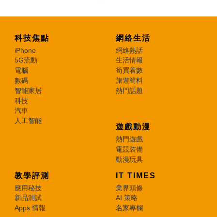
科技焦點
網絡生活
iPhone
網絡熱話
5G流動
生活情報
電腦
筍買着數
數碼
旅遊筍料
智能家居
熱門話題
科技
汽車
人工智能
遊戲動漫
熱門遊戲
電競裝備
動漫玩具
教學評測
IT TIMES
應用秘技
業界頭條
新品測試
AI 策略
Apps 情報
名家專欄