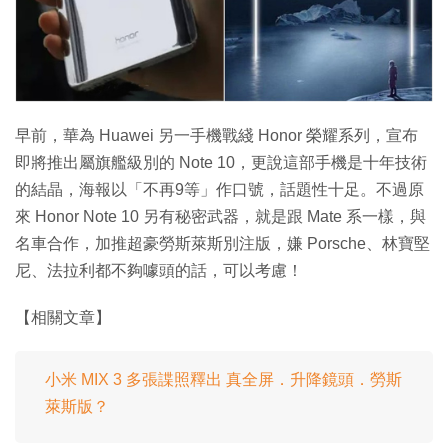
特集
早前，華為 Huawei 另一手機戰綫 Honor 榮耀系列，宣布
即將推出屬旗艦級別的 Note 10，更說這部手機是十年技術
的結晶，海報以「不再9等」作口號，話題性十足。不過原
來 Honor Note 10 另有秘密武器，就是跟 Mate 系一樣，與
名車合作，加推超豪勞斯萊斯別注版，嫌 Porsche、林寶堅
尼、法拉利都不夠噱頭的話，可以考慮！
【相關文章】
小米 MIX 3 多張諜照釋出 真全屏．升降鏡頭．勞斯
萊斯版？