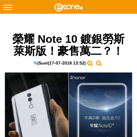
搜尋
榮耀 Note 10 鍍銀勞斯
Facebook
Instagram
萊斯版！豪售萬二？！
科技焦點
網絡生活
|
Suet
|
17-07-2018 13:52
|
遊戲動漫
教學評測
EduTech
IT Times
生成式AI與雲端應用
Enterprise Digital Transformation