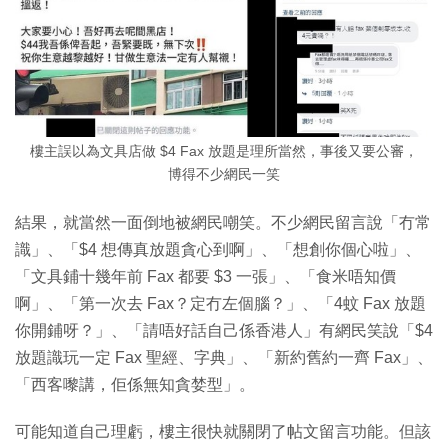
樓主誤以為文具店做 $4 Fax 放題是理所當然，事後又要公審，
博得不少網民一笑
結果，就當然一面倒地被網民嘲笑。不少網民留言說「冇常
識」、「$4 想傳真放題貪心到啊」、「想創你個心啦」、
「文具鋪十幾年前 Fax 都要 $3 一張」、「食米唔知價
啊」、「第一次去 Fax？定冇左個腦？」、「4蚊 Fax 放題
你開鋪呀？」、「請唔好話自己係香港人」有網民笑說「$4
放題識玩一定 Fax 聖經、字典」、「新約舊約一齊 Fax」、
「西客嚟講，佢係無知貪婪型」。
可能知道自己理虧，樓主很快就關閉了帖文留言功能。但該