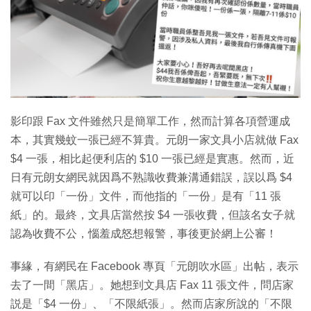
特集
影印跟 Fax 文件雖然只是簡單工作，然而計算各項營運成
本，其實幾蚊一張已經不算貴。元朗一家文具小店就做 Fax
$4 一張，相比起便利店的 $10 一張已經是實惠。然而，近
日有元朗女網民就因爲不熟識收費兼溝通錯誤，誤以爲 $4
就可以印「一份」文件，而他指的「一份」是有「11 張
紙」的。最終，文具店當然按 $4 一張收費，但該名女子就
認為收費不公，惱羞成怒想報警，事後更於網上公審！
事緣，有網民在 Facebook 專頁「元朗吹水區」出帖，表示
去了一間「黑店」。她想到文具店 Fax 11 張文件，問店家
説是「$4 一份」、「不限紙張」。然而店家所說的「不限