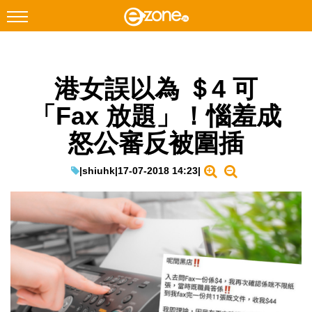
搜尋
港女誤以為 ＄4 可
Facebook
Instagram
「Fax 放題」！惱羞成
科技焦點
怒公審反被圍插
網絡生活
遊戲動漫
|
shiuhk
|
17-07-2018 14:23
|
教學評測
EduTech
IT Times
生成式AI與雲端應用
Enterprise Digital Transformation