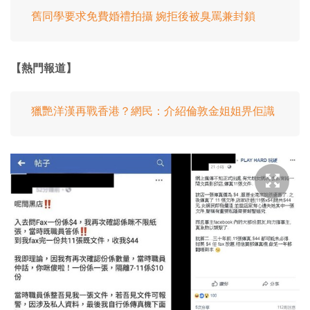
舊同學要求免費婚禮拍攝 婉拒後被臭罵兼封鎖
【熱門報道】
獵艷洋漢再戰香港？網民：介紹倫敦金姐姐畀佢識