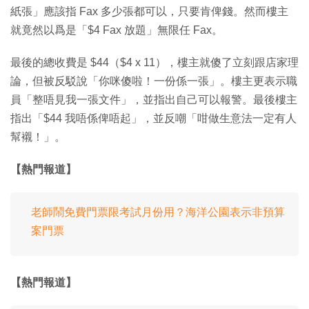
紙張」應該指 Fax 多少張都可以，只要肯俾錢。然而樓主
就竟然以爲是「$4 Fax 放題」無限任 Fax。
最後的總收費是 $44（$4 x 11），樓主就傻了立刻跟店家理
論，但被反駁說「你咪傻啦！一份係一張」。樓主更表示職
員「整唔見我一張文件」，並指出自己可以報警。最後樓主
指出「$44 我唔係俾唔起」，並反嘲「咁做生意法一定有人
幫襯！」。
【熱門報道】
老師鬧免費門票限考試月份用？海洋公園表示非預算
案門票
【熱門報道】