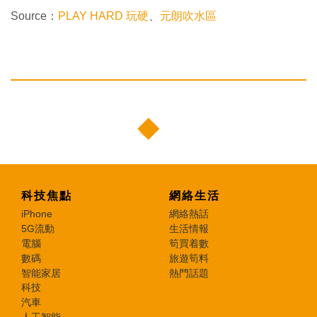
Source：
PLAY HARD 玩硬
、
元朗吹水區
科技焦點
網絡生活
iPhone
網絡熱話
5G流動
生活情報
電腦
筍買着數
數碼
旅遊筍料
智能家居
熱門話題
科技
汽車
人工智能