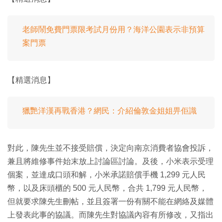
老師鬧免費門票限考試月份用？海洋公園表示非預算
案門票
【精選消息】
獵艷洋漢再戰香港？網民：介紹倫敦金姐姐畀佢識
對此，陳先生並不接受賠償，決定向南京消費者協會投訴，
兼且將維修事件始末放上討論區討論。及後，小米表示受理
個案，並達成口頭和解，小米承諾賠償手機 1,299 元人民
幣，以及床頭櫃的 500 元人民幣，合共 1,799 元人民幣，
但就要求陳先生刪帖，並且簽署一份有關不能在網絡及媒體
上發表此事的協議。而陳先生對協議內容有所修改，又指出