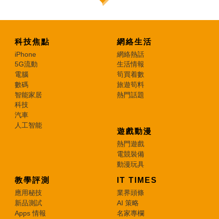
科技焦點
網絡生活
iPhone
網絡熱話
5G流動
生活情報
電腦
筍買着數
數碼
旅遊筍料
智能家居
熱門話題
科技
汽車
人工智能
遊戲動漫
熱門遊戲
電競裝備
動漫玩具
教學評測
IT TIMES
應用秘技
業界頭條
新品測試
AI 策略
Apps 情報
名家專欄