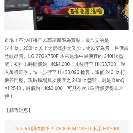
市場上不少打機芒以高刷新率為賣點，最常見的是
144Hz，200Hz 以上之選擇少之又少，物以罕為貴，售價當
然較昂貴。LG 27GK750F 本來是場中最便宜的 240Hz 型
號，初推出時開價約 HK$4,000，其後劈至 HK$3,700。踏
入暑假旺季，進一步劈至 HK$3,090 搶客，降低 240Hz 打
機芒門檻。現時腦場其次便宜之 240Hz 型號，則是 BenQ
XL2540，叫價約 HK$3,600，可見今次 LG 劈價劈得非常
狠！
【精選消息】
Colorful 開價超平！ 480GB M.2 SSD 不用 HK$900